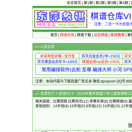
杂志首页
|
第1期
|
第2期
|
第3期
|
第4期
|
棋谱仓库V
注意：二合一卡为充值卡
首页
|
棋谱仓库
|
棋谱下载
|
动态棋盘
|
象棋赛事
|
象
-=>
公告信息
本站淘宝店铺 - 支付宝
弈天白金会员2年=150元
弈天
弈天黄金会员年卡=100元
棋谱仓库vip会员=100元
弈天
常用编排软件(云蛇 至尊 编排大师 小河 S
注意：本站内容与下面百度广告无关 微信:dpxqcom QQ号:88081
-=> 张晋侨[个人]的配对卡 - 2024年
相关链接：
比赛规程
比赛资讯
(12)
参赛名单
(8)
比赛棋谱
(0)
最
其他组别：
14岁组
(9)
16岁组
(5)
8岁组
(15)
10岁组
(15)
12岁