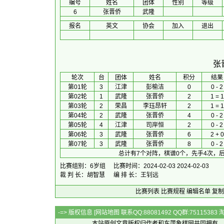
编号
姓名
团体
性别
等级
6
张晋侨
武隆
报名
英文
协会
加入
退出
张
 轮次 
台
团体
 姓名 
积分
 结果
第01轮
3
江津
彭榆洁
0
0 - 2
第02轮
1
武隆
张晋侨
2
1 = 1
第03轮
2
荣昌
李珏昂轩
2
1 = 1
第04轮
2
武隆
张晋侨
4
0 - 2
第05轮
4
江津
司岸恒
2
0 - 2
第06轮
3
武隆
张晋侨
6
2 + 0
第07轮
3
武隆
张晋侨
8
0 - 2
总计有7个对阵，棋谱0个，先手4次，后
比赛组别：6岁组
比赛时间：2024-02-03 2024-02-03
裁 判 长：胡智慧
编 排 长：王钊远
比赛列表
比赛规程
编辑名单
复制
-=> 版权信息 [
网站地图
联系QQ:88081492 QQ群:7511538
本站原创文章版权归作者和
东萍象棋网
共同拥有，