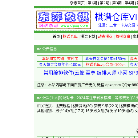
杂志首页
|
第1期
|
第2期
|
第3期
|
第4期
|
棋谱仓库V
注意：二合一卡为充值卡
首页
|
棋谱仓库
|
棋谱下载
|
动态棋盘
|
象棋赛事
|
象
-=>
公告信息
本站淘宝店铺 - 支付宝
弈天白金会员2年=150元
弈天
弈天黄金会员年卡=100元
棋谱仓库vip会员=100元
弈天
常用编排软件(云蛇 至尊 编排大师 小河 S
注意：本站内容与下面百度广告无关 微信:dpxqcom QQ号:88081
-=> 张晋[个人]的配对卡 - 2024
相关链接：
比赛规程
比赛资讯
(20)
参赛名单
(22.3)
比赛棋谱
(0
其他组别：
男子14岁组
(17.3)
16岁男女组
(8)
男子10岁组
(8)
女