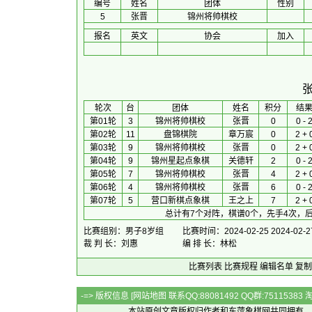
编号
姓名
团体
性别
5
张晋
锦州将帅棋校
报名
英文
协会
加入
 轮次 
台
团体
 姓名 
积分
 结果
第01轮
3
锦州将帅棋校
张晋
0
0 - 
第02轮
11
盘锦棋院
章万宸
0
2 + 
第03轮
9
锦州将帅棋校
张晋
0
2 + 
第04轮
9
锦州星起点象棋
关德轩
2
0 - 
第05轮
7
锦州将帅棋校
张晋
4
2 + 
第06轮
4
锦州将帅棋校
张晋
6
0 - 
第07轮
5
营口新棋点象棋
王之上
7
2 + 
总计有7个对阵，棋谱0个，先手4次，后
比赛组别：男子8岁组
比赛时间：2024-02-25 2024-02-2
裁 判 长：刘惠
编 排 长：林松
比赛列表
比赛规程
编辑名单
复制
-=> 版权信息 [
网站地图
联系QQ:88081492 QQ群:7511538
本站原创文章版权归作者和
东萍象棋网
共同拥有，