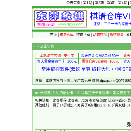
杂志首页
|
第1期
|
第2期
|
第3期
|
第4期
|
棋谱仓库V
注意：二合一卡为充值卡
首页
|
棋谱仓库
|
棋谱下载
|
动态棋盘
|
象棋赛事
|
象
-=>
公告信息
本站淘宝店铺 - 支付宝
弈天白金会员2年=150元
弈天
弈天黄金会员年卡=100元
棋谱仓库vip会员=100元
弈天
常用编排软件(云蛇 至尊 编排大师 小河 S
注意：本站内容与下面百度广告无关 微信:dpxqcom QQ号:88081
-=> 张恒源[个人]的配对卡 - 2024
相关链接：
比赛规程
比赛资讯
(20)
参赛名单
(8)
比赛棋谱
(0)
最
其他组别：
男子14岁组
(17.3)
男子8岁组
(22.3)
16岁男女组
(8)