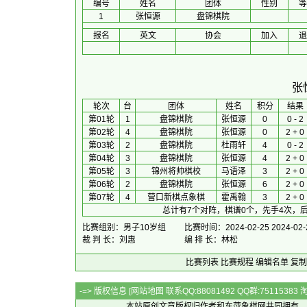
编号
姓名
团体
性别
等
1
张恒源
盘锦棋院
报名
英文
协会
加入
退
张
 轮次 
台
团体
 姓名 
积分
 结果 
第01轮
1
盘锦棋院
张恒源
0
0 - 2
第02轮
4
盘锦棋院
张恒源
0
2 + 0
第03轮
2
盘锦棋院
杜雨轩
4
0 - 2
第04轮
3
盘锦棋院
张恒源
4
2 + 0
第05轮
3
锦州将帅棋校
马语泽
3
2 + 0
第06轮
2
盘锦棋院
张恒源
6
2 + 0
第07轮
4
营口新棋点象棋
霍禹翰
3
2 + 0
总计有7个对阵，棋谱0个，先手4次，后
比赛组别：男子10岁组
比赛时间：2024-02-25 2024-02-
裁 判 长：刘惠
编 排 长：林松
比赛列表
比赛规程
编辑名单
复制
-=> 版权信息 [
网站地图
联系QQ:88081492 QQ群:7511538
本站原创文章版权归作者和
东萍象棋网
共同拥有，