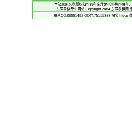
本站原创文章版权归作者和
东萍象棋网
共同拥有，
东萍象棋专业网站 Copyright 2004
东萍象棋网
版
联系QQ:88081492 QQ群:75115383 淘宝:h