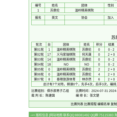
编号
姓名
团体
性别
1
苏鼎伦
温岭精英棋院
报名
英文
协会
加入
苏
 轮次 
台
团体
 姓名 
积分
 结果 
第01轮
1
温岭精英棋院
苏鼎伦
0
0 - 2
第02轮
17
义乌家瑞棋院
何天晟
0
2 + 0
第03轮
14
温岭精英棋院
苏鼎伦
0
0 - 2
第04轮
18
NO
NO
0
0 - 2
第05轮
0
温岭精英棋院
苏鼎伦
2
2 + 0
第06轮
0
温岭精英棋院
苏鼎伦
4
2 + 0
第07轮
8
泰顺旅游体育
林亦然
6
2 + 0
总计有7个对阵，棋谱0个，先手4次，后手3次，编排
比赛组别：俱乐部男子乙组
比赛时间：2024-07-31 2024-
裁 判 长：陈建国
编 排 长：张文楚
比赛列表
比赛规程
编辑名单
复制
-=> 版权信息 [
网站地图
联系QQ:88081492 QQ群:7511538