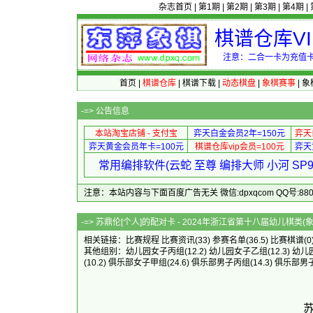
杂志首页
|
第1期
|
第2期
|
第3期
|
第4期
|
棋谱仓库V
注意：二合一卡为充值卡
首页
|
棋谱仓库
|
棋谱下载
|
动态棋盘
|
象棋赛事
|
象
-=>
公告信息
本站淘宝店铺 - 支付宝
弈天白金会员2年=150元
弈天
弈天黄金会员年卡=100元
棋谱仓库vip会员=100元
弈天
常用编排软件(云蛇 至尊 编排大师 小河 S
注意：本站内容与下面百度广告无关 微信:dpxqcom QQ号:88081
-=> 苏鼎伦[个人]的配对卡 - 2024年浙江省第十
相关链接：
比赛规程
比赛资讯
(33)
参赛名单
(36.5)
比赛棋谱
(0
其他组别：
幼儿园女子丙组
(12.2)
幼儿园女子乙组
(12.3)
幼儿
(10.2)
俱乐部女子甲组
(24.6)
俱乐部男子丙组
(14.3)
俱乐部男