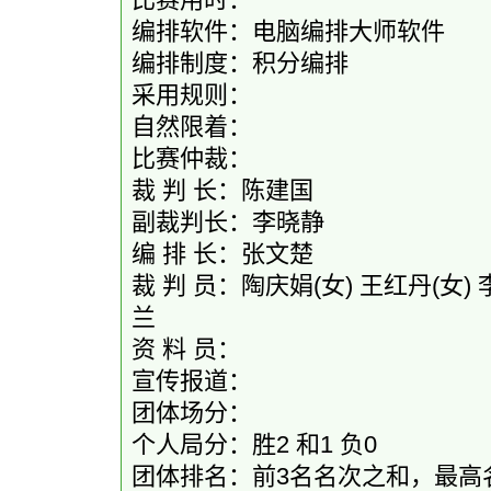
编排软件：电脑编排大师软件
编排制度：积分编排
采用规则：
自然限着：
比赛仲裁：
裁 判 长：陈建国
副裁判长：李晓静
编 排 长：张文楚
裁 判 员：陶庆娟(女) 王红丹(女)
兰
资 料 员：
宣传报道：
团体场分：
个人局分：胜2 和1 负0
团体排名：前3名名次之和，最高