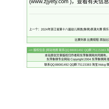
(www.zjyety.com )，查看有关信
上一个：2024年浙江省第十八届幼儿棋类(象棋)表演大赛 俱
比赛列表
比赛规程
添加比
-=> 版权信息 [
网站地图
联系QQ:88081492 QQ群:7511538
本站原创文章版权归作者和
东萍象棋网
共同拥有，
东萍象棋专业网站 Copyright 2004
东萍象棋网
版
联系QQ:88081492 QQ群:75115383 淘宝:h