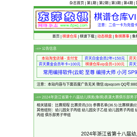
杂志首页
|
第1期
|
第2期
|
第3期
|
第4期
|
棋谱仓库V
注意：二合一卡为充值卡
首页
|
棋谱仓库
|
棋谱下载
|
动态棋盘
|
象棋赛事
|
象
-=>
公告信息
本站淘宝店铺 - 支付宝
弈天白金会员2年=150元
弈天
弈天黄金会员年卡=100元
棋谱仓库vip会员=100元
弈天
常用编排软件(云蛇 至尊 编排大师 小河 S
注意：本站内容与下面百度广告无关 微信:dpxqcom QQ号:88081
-=> 2024年浙江省第十八届幼儿棋类(象棋)表演大
相关链接：
比赛规程
比赛资讯
(33)
参赛名单
(36.5)
比赛棋谱
(0
其他组别：
幼儿园女子丙组
幼儿园女子乙组
幼儿园男子丙组
丙组
俱乐部男子甲组
2024年浙江省第十八届幼