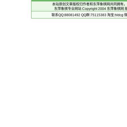
本站原创文章版权归作者和
东萍象棋网
共同拥有，
东萍象棋专业网站 Copyright 2004
东萍象棋网
版
联系QQ:88081492 QQ群:75115383 淘宝:h