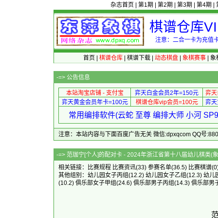
杂志首页
|
第1期
|
第2期
|
第3期
|
第4期
|
棋谱仓库V
注意：二合一卡为充值卡
首页
|
棋谱仓库
|
棋谱下载
|
动态棋盘
|
象棋赛事
|
象
-=>
公告信息
本站淘宝店铺 - 支付宝
弈天白金会员2年=150元
弈天
弈天黄金会员年卡=100元
棋谱仓库vip会员=100元
弈天
常用编排软件(云蛇 至尊 编排大师 小河 S
注意：本站内容与下面百度广告无关 微信:dpxqcom QQ号:88081
-=> 范珈宁[个人]的配对卡 - 2024年浙江省第十
相关链接：
比赛规程
比赛资讯
(33)
参赛名单
(36.5)
比赛棋谱
(0
其他组别：
幼儿园女子丙组
(12.2)
幼儿园女子乙组
(12.3)
幼儿
(10.2)
俱乐部女子甲组
(24.6)
俱乐部男子丙组
(14.3)
俱乐部男