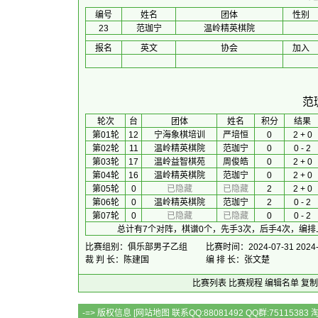
编号
姓名
团体
性别
23
范珈宁
温岭精英棋院
报名
英文
协会
加入
范
 轮次 
台
团体
 姓名 
积分
 结果 
第01轮
12
宁海象棋培训
严培恒
0
2 + 0
第02轮
11
温岭精英棋院
范珈宁
0
0 - 2
第03轮
17
温岭益智棋苑
周俊皓
0
2 + 0
第04轮
16
温岭精英棋院
范珈宁
0
2 + 0
第05轮
0
已隐藏
已隐藏
2
2 + 0
第06轮
0
温岭精英棋院
范珈宁
2
0 - 2
第07轮
0
已隐藏
已隐藏
0
0 - 2
总计有7个对阵，棋谱0个，先手3次，后手4次，编排
比赛组别：俱乐部男子乙组
比赛时间：2024-07-31 2024-
裁 判 长：陈建国
编 排 长：张文楚
比赛列表
比赛规程
编辑名单
复制
-=> 版权信息 [
网站地图
联系QQ:88081492 QQ群:7511538