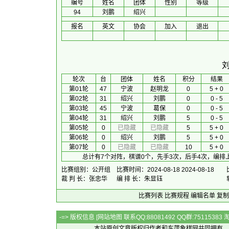
编号
姓名
团体
性别
等级
94
刘鹏
绍兴
报名
英文
协会
加入
退出
 轮次 
台
团体
 姓名 
积分
 结果 
第01轮
47
宁波
赵明龙
0
5 + 0
第02轮
31
绍兴
刘鹏
0
0 - 5
第03轮
45
宁波
葛保
0
0 - 5
第04轮
31
绍兴
刘鹏
5
0 - 5
第05轮
0
已隐藏
已隐藏
5
5 + 0
第06轮
0
绍兴
刘鹏
5
5 + 0
第07轮
0
已隐藏
已隐藏
10
5 + 0
总计有7个对阵，棋谱0个，先手3次，后手4次，编排
比赛组别：公开组
比赛时间：2024-08-18 2024-08-18
裁 判 长：张忠华
编 排 长：朱显钰
比赛列表
比赛规程
编辑名单
复制
-=> 版权信息 [
网站地图
联系QQ:88081492 QQ群:7511538
本站原创文章版权归作者和
东萍象棋网
共同拥有，