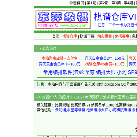
杂志首页
|
第1期
|
第2期
|
第3期
|
第4期
|
棋谱仓库V
注意：二合一卡为充值卡
首页
|
棋谱仓库
|
棋谱下载
|
动态棋盘
|
象棋赛事
|
象
-=>
公告信息
本站淘宝店铺 - 支付宝
弈天白金会员2年=150元
弈天
弈天黄金会员年卡=100元
棋谱仓库vip会员=100元
弈天
常用编排软件(云蛇 至尊 编排大师 小河 S
注意：本站内容与下面百度广告无关 微信:dpxqcom QQ号:88081
-=> 刘鹏[个人]的配对卡 - 2024年海潮
相关链接：
比赛规程
比赛资讯
(2)
参赛名单
(100)
比赛棋谱
(0)
其他组别：
云蛇编排
至尊编排
电脑编排大师
小河棋院编排
象