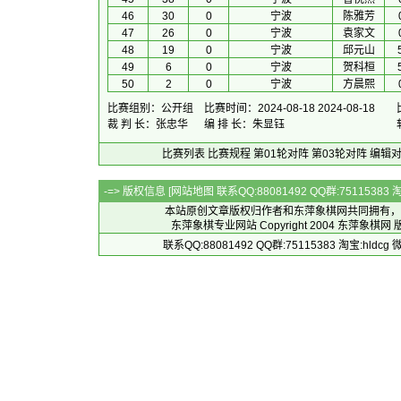
46
30
0
宁波
陈雅芳
47
26
0
宁波
袁家文
48
19
0
宁波
邱元山
49
6
0
宁波
贺科桓
50
2
0
宁波
方晨熙
比赛组别：公开组
比赛时间：2024-08-18 2024-08-18
裁 判 长：张忠华
编 排 长：朱显钰
比赛列表
比赛规程
第01轮对阵
第03轮对阵
编辑
-=> 版权信息 [
网站地图
联系QQ:88081492 QQ群:7511538
本站原创文章版权归作者和
东萍象棋网
共同拥有，
东萍象棋专业网站 Copyright 2004
东萍象棋网
版
联系QQ:88081492 QQ群:75115383 淘宝:h