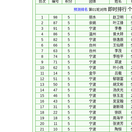
台次
编号
积分
团体
 姓名 
即时排行
个
预测排名
第01轮对阵
1
98
5
丽水
赵卫明
2
87
5
余姚
叶江锋
3
91
5
宁波
李春
4
86
5
温州
曾大转
5
82
5
宁波
徐逸辰
6
66
5
台州
王仙顺
7
63
5
台州
李茂
8
74
5
宁波
李桂平
9
71
5
宁波
郑波
10
62
5
宁波
叶小伟
11
14
5
金华
吕载
12
51
5
宁波
郁银富
13
50
5
宁波
胡文彬
14
47
5
宁波
汤庆光
15
46
5
宁波
徐玉龙
16
43
5
宁波
吴宜翰
17
31
5
宁波
谢新琦
18
22
5
宁波
徐跃
19
18
5
宁波
周海平
20
11
5
宁波
张贤芳
21
10
5
宁波
陶恒