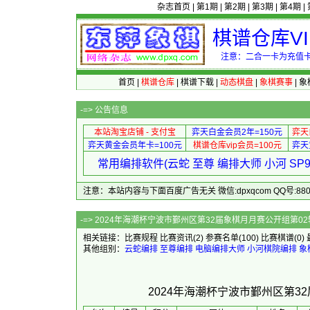
杂志首页
|
第1期
|
第2期
|
第3期
|
第4期
|
棋谱仓库V
注意：二合一卡为充值卡
首页
|
棋谱仓库
|
棋谱下载
|
动态棋盘
|
象棋赛事
|
象
-=>
公告信息
本站淘宝店铺 - 支付宝
弈天白金会员2年=150元
弈天
弈天黄金会员年卡=100元
棋谱仓库vip会员=100元
弈天
常用编排软件(云蛇 至尊 编排大师 小河 S
注意：本站内容与下面百度广告无关 微信:dpxqcom QQ号:88081
-=> 2024年海潮杯宁波市鄞州区第32届象
相关链接：
比赛规程
比赛资讯
(2)
参赛名单
(100)
比赛棋谱
(0)
其他组别：
云蛇编排
至尊编排
电脑编排大师
小河棋院编排
象
2024年海潮杯宁波市鄞州区第3