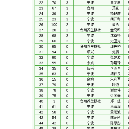
22
70
3
宁波
黄少忠
23
67
3
台州
郑直
24
39
3
宁波
杨良庆
25
23
3
宁波
胡开利
26
100
2
宁波
黄勇
27
28
2
台州养生棋社
金高和
28
68
2
宁波
沈卓杨
29
60
2
宁波
史卫光
30
95
0
台州养生棋社
邵先桥
31
94
0
绍兴
刘鹏
32
90
0
宁波
张建波
33
55
0
余姚
孙建锋
34
35
0
绍兴
李泽圣
35
83
0
宁波
胡伟良
36
15
0
余姚
朱利军
37
79
0
宁波
叶迈
38
78
0
宁波
谢建伟
39
75
0
宁波
忻国泰
40
3
0
台州养生棋社
郑一捷
41
61
0
宁波
马海润
42
58
0
宁波
黄雨波
43
54
0
宁波
陈芷彤
44
42
0
宁波
陈思彤
45
38
0
宁波
曹悦然