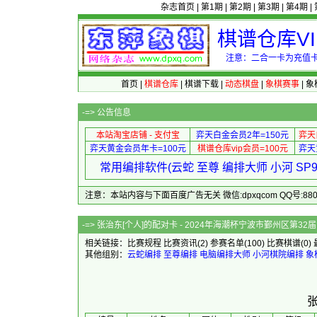
杂志首页
|
第1期
|
第2期
|
第3期
|
第4期
|
棋谱仓库V
注意：二合一卡为充值卡
首页
|
棋谱仓库
|
棋谱下载
|
动态棋盘
|
象棋赛事
|
象
-=>
公告信息
本站淘宝店铺 - 支付宝
弈天白金会员2年=150元
弈天
弈天黄金会员年卡=100元
棋谱仓库vip会员=100元
弈天
常用编排软件(云蛇 至尊 编排大师 小河 S
注意：本站内容与下面百度广告无关 微信:dpxqcom QQ号:88081
-=> 张治东[个人]的配对卡 - 2024年海潮
相关链接：
比赛规程
比赛资讯
(2)
参赛名单
(100)
比赛棋谱
(0)
其他组别：
云蛇编排
至尊编排
电脑编排大师
小河棋院编排
象