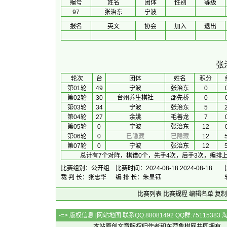
编号
姓名
团体
性别
等级
97
张治东
宁波
报名
英文
协会
加入
退出
张
 轮次 
台
团体
 姓名 
积分
第01轮
49
宁波
张治东
0
第02轮
30
台州养生棋社
邵先桥
0
第03轮
34
宁波
张治东
5
2
第04轮
27
余姚
毛善龙
7
第05轮
0
宁波
张治东
12
第06轮
0
已隐藏
已隐藏
12
5
第07轮
0
宁波
张治东
12
5
总计有7个对阵，棋谱0个，先手4次，后手3次，编排上
比赛组别：公开组
比赛时间：2024-08-18 2024-08-18
裁 判 长：张忠华
编 排 长：朱显钰
比赛列表
比赛规程
编辑名单
复制
-=> 版权信息 [
网站地图
联系QQ:88081492 QQ群:7511538
本站原创文章版权归作者和
东萍象棋网
共同拥有，