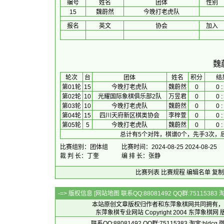
编号
姓名
团体
性别
15
魏蔚然
今晚打老虎队
报名
英文
协会
加入
魏
 轮次 
台
团体
 姓名 
积分
　 结
第01轮
15
今晚打老虎队
魏蔚然
0
0 :
第02轮
10
光耀国际象棋俱乐部2队
万昱君
0
0 :
第03轮
10
今晚打老虎队
魏蔚然
0
0 :
第04轮
15
四川天府新区棋类协会
李梓萱
0
0 :
第05轮
5
今晚打老虎队
魏蔚然
0
0 :
总计有5个对阵，棋谱0个，先手3次，
比赛组别：团体组
比赛时间：2024-08-25 2024-08-25
裁 判 长：丁奎
编 排 长：张静
比赛列表
比赛规程
编辑名单
复制
-=> 版权信息 [
网站地图
联系QQ:88081492 QQ群:7511538
本站原创文章版权归作者和
东萍象棋网
共同拥有，
东萍象棋专业网站 Copyright 2004
东萍象棋网
版
联系QQ:88081492 QQ群:75115383 淘宝:h