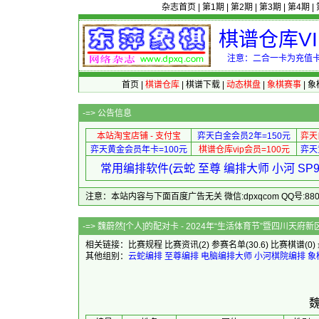
杂志首页
|
第1期
|
第2期
|
第3期
|
第4期
|
棋谱仓库V
注意：二合一卡为充值卡
首页
|
棋谱仓库
|
棋谱下载
|
动态棋盘
|
象棋赛事
|
象
-=>
公告信息
本站淘宝店铺 - 支付宝
弈天白金会员2年=150元
弈天
弈天黄金会员年卡=100元
棋谱仓库vip会员=100元
弈天
常用编排软件(云蛇 至尊 编排大师 小河 S
注意：本站内容与下面百度广告无关 微信:dpxqcom QQ号:88081
-=> 魏蔚然[个人]的配对卡 - 2024年“生活体育节”暨四
相关链接：
比赛规程
比赛资讯
(2)
参赛名单
(30.6)
比赛棋谱
(0)
其他组别：
云蛇编排
至尊编排
电脑编排大师
小河棋院编排
象