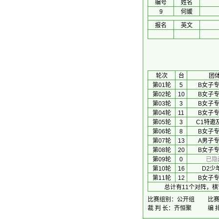
编号
姓名
9
何媛
报名
英文
 轮次 
台
团
第01轮
5
B女子
第02轮
10
B女子
第03轮
3
B女子
第04轮
11
B女子
第05轮
3
C1特邀
第06轮
8
B女子
第07轮
13
A男子
第08轮
20
B女子
第09轮
0
已隐
第10轮
16
D2少
第11轮
12
B女子
总计有11个对阵，棋
比赛组别：公开组
比赛时
裁 判 长：齐恒聚
编 