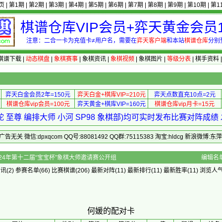
页
|
第1期
|
第2期
|
第3期
|
第4期
|
第5期
|
第6期
|
第7期
|
第8期
|
第9期
|
第10期
|
第1
棋谱仓库VIP会员+弈天黄金会员1
注意：二合一卡为充值卡≠用户名，需要在
弈天客户端
和本站
棋谱仓库
分别
棋谱下载
|
动态棋盘
|
象棋赛事
|
象棋资讯
|
象棋视频
|
象棋图片
|
等级分表
|
棋手资料
弈天白金会员2年=150元
弈天白金+棋库VIP=210元
弈天点数直充10点=2元
棋谱仓库vip会员=100元
弈天黄金+棋库VIP=160元
棋谱仓库vip月卡=15元
 至尊 编排大师 小河 SP98 象棋部)均可实时发布比赛对阵成
 微信:dpxqcom QQ号:88081492 QQ群:75115383 淘宝:hldcg 新浪微博:
配对卡 - 2024年第十二届“宝宝杯”象棋大师邀请赛公开组
编辑名
资讯
(2)
参赛名单
(66)
比赛棋谱
(206)
最新对阵
(11)
最新排行
(11)
最新胜率
(11) 浏览人气
何媛的配对卡