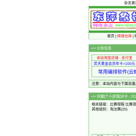
杂志首
首页
|
棋谱仓库
|
-=>
公告信息
本站淘宝店铺 - 支付宝
弈天黄金会员年卡=100元
常用编排软件(云蛇
注意：本站内容与下面百度广告无关
-=> 何媛[个人]的
相关链接：
比赛规程
比赛
其他组别：
淘汰赛
(20)