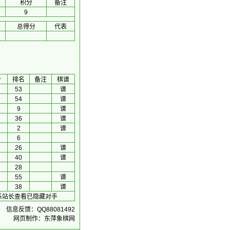
积分
备注
9
总得分
代表
分
排名
备注
棋谱
53
谱
54
谱
9
谱
36
谱
2
谱
6
26
谱
40
谱
28
55
谱
38
谱
联系站长查看已隐藏对手
信息反馈：QQ88081492
网页制作：东萍象棋网