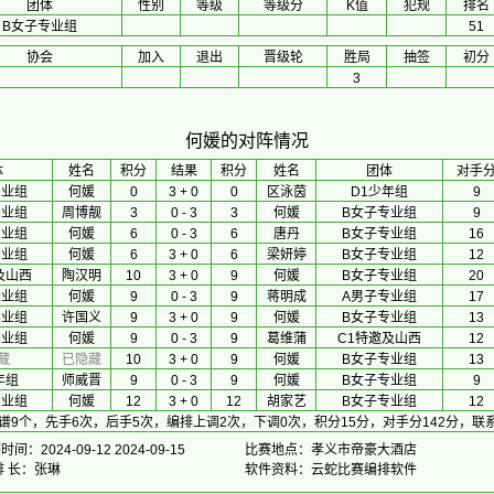
团体
性别
等级
等级分
K值
犯规
排名
B女子专业组
51
协会
加入
退出
晋级轮
胜局
抽签
初分
3
何媛的对阵情况
体
 姓名 
积分
 结果 
积分
 姓名 
团体
对手
专业组
何媛
0
3 + 0
0
区泳茵
D1少年组
9
专业组
周博靓
3
0 - 3
3
何媛
B女子专业组
9
专业组
何媛
6
0 - 3
6
唐丹
B女子专业组
16
专业组
何媛
6
3 + 0
6
梁妍婷
B女子专业组
12
及山西
陶汉明
10
3 + 0
9
何媛
B女子专业组
20
专业组
何媛
9
0 - 3
9
蒋明成
A男子专业组
17
专业组
许国义
9
3 + 0
9
何媛
B女子专业组
13
专业组
何媛
9
0 - 3
9
葛维蒲
C1特邀及山西
12
藏
已隐藏
10
3 + 0
9
何媛
B女子专业组
13
年组
师威晋
9
0 - 3
9
何媛
B女子专业组
9
专业组
何媛
12
3 + 0
12
胡家艺
B女子专业组
12
谱9个，先手6次，后手5次，编排上调2次，下调0次，积分15分，对手分142分，
间：2024-09-12 2024-09-15
比赛地点：孝义市帝豪大酒店
排 长：张琳
软件资料：云蛇比赛编排软件