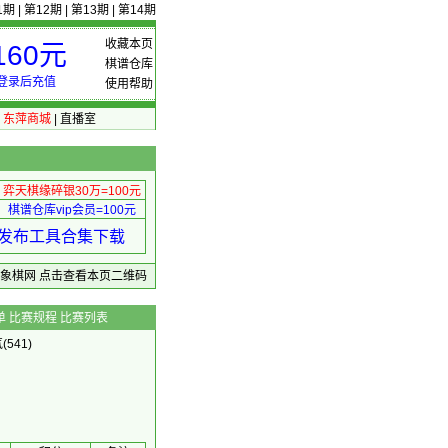
1期
|
第12期
|
第13期
|
第14期
收藏本页
60元
棋谱仓库
登录后充值
使用帮助
|
东萍商城
|
直播室
弈天棋缘碎银30万=100元
棋谱仓库vip会员=100元
绩 发布工具合集下载
东萍象棋网
点击查看本页二维码
单
比赛规程
比赛列表
(541)