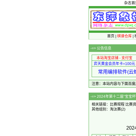
杂志首
首页
|
棋谱仓库
|
-=>
公告信息
本站淘宝店铺 - 支付宝
弈天黄金会员年卡=100元
常用编排软件(云蛇
注意：本站内容与下面百度广告无关
-=> 2024年第
相关链接：
比赛规程
比赛
其他组别：
淘汰赛
(2)
20