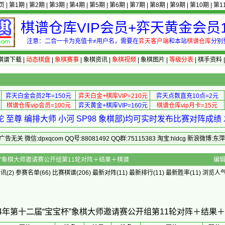
页
|
第1期
|
第2期
|
第3期
|
第4期
|
第5期
|
第6期
|
第7期
|
第8期
|
第9期
|
第10期
|
第1
棋谱仓库VIP会员+弈天黄金会员1
注意：二合一卡为充值卡≠用户名，需要在
弈天客户端
和本站
棋谱仓库
分别
棋谱下载
|
动态棋盘
|
象棋赛事
|
象棋资讯
|
象棋视频
|
象棋图片
|
等级分表
|
棋手资料
弈天白金会员2年=150元
弈天白金+棋库VIP=210元
弈天点数直充10点=2元
棋谱仓库vip会员=100元
弈天黄金+棋库VIP=160元
棋谱仓库vip月卡=15元
 至尊 编排大师 小河 SP98 象棋部)均可实时发布比赛对阵成
 微信:dpxqcom QQ号:88081492 QQ群:75115383 淘宝:hldcg 新浪微博:
十二届“宝宝杯”象棋大师邀请赛公开组第11轮对阵＋结果＋棋谱
编
资讯
(2)
参赛名单
(66)
比赛棋谱
(206)
最新对阵
(11)
最新排行
(11)
最新胜率
(11) 浏览人气
24年第十二届“宝宝杯”象棋大师邀请赛公开组第11轮对阵＋结果