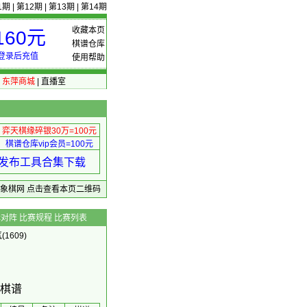
1期
|
第12期
|
第13期
|
第14期
收藏本页
60元
棋谱仓库
登录后充值
使用帮助
|
东萍商城
|
直播室
弈天棋缘碎银30万=100元
棋谱仓库vip会员=100元
绩 发布工具合集下载
东萍象棋网
点击查看本页二维码
辑对阵
比赛规程
比赛列表
(1609)
＋棋谱