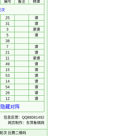
编号
备注
棋谱
轮次
25
谱
31
谱
3
录谱
5
谱
38
7
谱
21
谱
11
录谱
49
谱
15
谱
53
谱
14
谱
54
谱
26
谱
12
谱
看隐藏对阵
信息反馈：QQ88081492
网页制作：东萍象棋网
轮次
比赛二维码