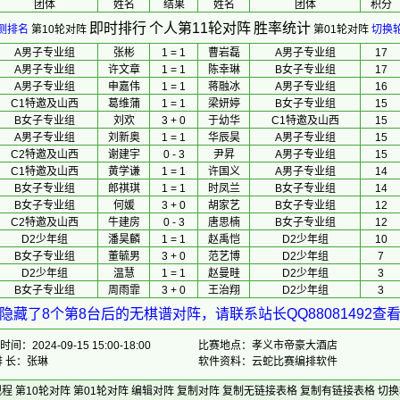
团体
 姓名 
 结果 
 姓名 
团体
积分
即时排行
个人第11轮对阵
胜率统计
测排名
第10轮对阵
第01轮对阵
切换
A男子专业组
张彬
1 = 1
曹岩磊
A男子专业组
17
A男子专业组
许文章
1 = 1
陈幸琳
B女子专业组
17
A男子专业组
申嘉伟
1 = 1
蒋融冰
A男子专业组
16
C1特邀及山西
葛维蒲
1 = 1
梁妍婷
B女子专业组
15
B女子专业组
刘欢
3 + 0
于幼华
C1特邀及山西
15
A男子专业组
刘新奥
1 = 1
华辰昊
A男子专业组
15
C2特邀及山西
谢建宇
0 - 3
尹昇
A男子专业组
15
C1特邀及山西
黄学谦
1 = 1
许国义
A男子专业组
14
B女子专业组
郎祺琪
1 = 1
时凤兰
B女子专业组
14
B女子专业组
何媛
3 + 0
胡家艺
B女子专业组
12
C2特邀及山西
牛建房
0 - 3
唐思楠
B女子专业组
12
D2少年组
潘昊麟
1 = 1
赵禹恺
D2少年组
10
B女子专业组
董毓男
3 + 0
范艺博
D2少年组
7
D2少年组
温慧
1 = 1
赵曼畦
D2少年组
3
B女子专业组
周雨霏
3 + 0
王治翔
D2少年组
3
隐藏了8个第8台后的无棋谱对阵，请联系站长QQ88081492查
间：2024-09-15 15:00-18:00
比赛地点：孝义市帝豪大酒店
排 长：张琳
软件资料：云蛇比赛编排软件
规程
第10轮对阵
第01轮对阵
编辑对阵
复制对阵
复制无链接表格
复制有链接表格
切换