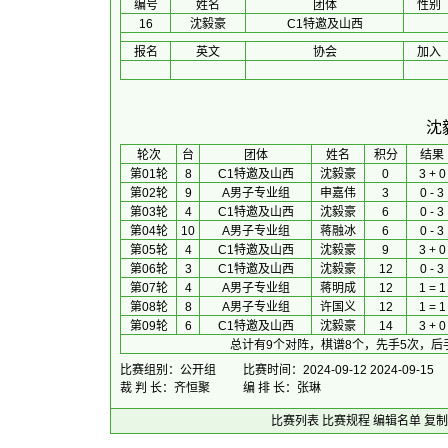
编号
姓名
团体
性别
16
沈毅豪
C1特邀及山西
报名
英文
协会
加入
沈
 轮次 
台
团体
 姓名 
积分
 结果 
第01轮
8
C1特邀及山西
沈毅豪
0
3 + 0
第02轮
9
A男子专业组
申嘉伟
3
0 - 3
第03轮
4
C1特邀及山西
沈毅豪
6
0 - 3
第04轮
10
A男子专业组
蒋融冰
6
0 - 3
第05轮
4
C1特邀及山西
沈毅豪
9
3 + 0
第06轮
3
C1特邀及山西
沈毅豪
12
0 - 3
第07轮
4
A男子专业组
蒋明成
12
1 = 1
第08轮
8
A男子专业组
许国义
12
1 = 1
第09轮
6
C1特邀及山西
沈毅豪
14
3 + 0
总计有9个对阵，棋谱8个，先手5次，后手
比赛组别：公开组
比赛时间：2024-09-12 2024-09-15
裁 判 长：齐恒聚
编 排 长：张琳
比赛列表
比赛规程
编辑名单
复制