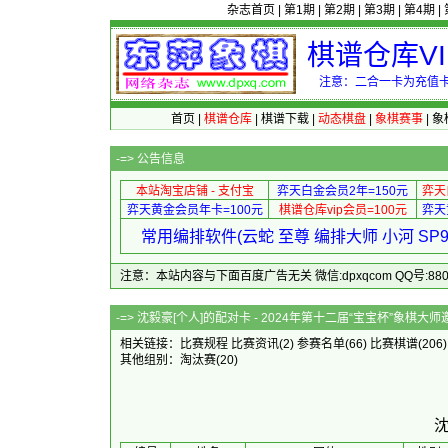
杂志首页
|
第1期
|
第2期
|
第3期
|
第4期
|
棋谱仓库V
注意：二合一卡为充值卡
首页
|
棋谱仓库
|
棋谱下载
|
动态棋盘
|
象棋赛事
|
象
-=>
公告信息
本站淘宝店铺 - 支付宝
弈天白金会员2年=150元
弈天
弈天黄金会员年卡=100元
棋谱仓库vip会员=100元
弈天
常用编排软件(云蛇 至尊 编排大师 小河 S
注意：本站内容与下面百度广告无关 微信:dpxqcom QQ号:88081
-=> 沈毅豪[个人]的配对卡 - 2024年第十
相关链接：
比赛规程
比赛资讯
(2)
参赛名单
(66)
比赛棋谱
(206
其他组别：
淘汰赛
(20)