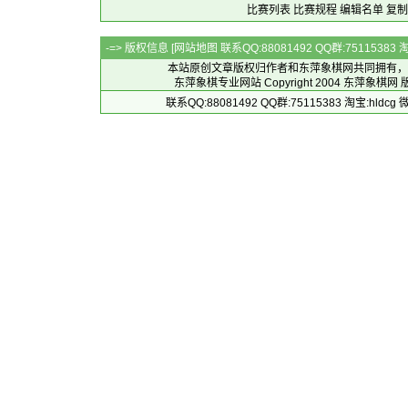
比赛列表
比赛规程
编辑名单
复制
-=> 版权信息 [
网站地图
联系QQ:88081492 QQ群:7511538
本站原创文章版权归作者和
东萍象棋网
共同拥有，
东萍象棋专业网站 Copyright 2004
东萍象棋网
版
联系QQ:88081492 QQ群:75115383 淘宝:h