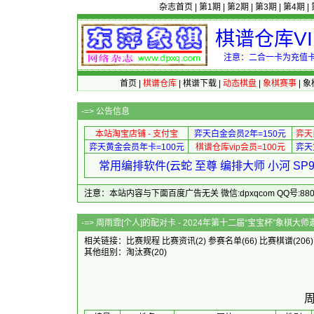
杂志首页
|
第1期
|
第2期
|
第3期
|
第4期
|
棋谱仓库V
注意：二合一卡为充值卡
首页
|
棋谱仓库
|
棋谱下载
|
动态棋盘
|
象棋赛事
|
象
-=>
公告信息
本站淘宝店铺 - 支付宝
弈天白金会员2年=150元
弈天
弈天黄金会员年卡=100元
棋谱仓库vip会员=100元
弈天
常用编排软件(云蛇 至尊 编排大师 小河 S
注意：本站内容与下面百度广告无关 微信:dpxqcom QQ号:88081
-=> 周雨霏[个人]的配对卡 - 2024年第十
相关链接：
比赛规程
比赛资讯
(2)
参赛名单
(66)
比赛棋谱
(206
其他组别：
淘汰赛
(20)