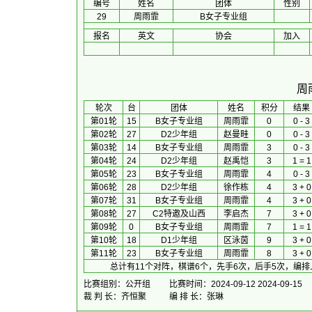
编号
姓名
团体
性别
29
周雨霏
B女子专业组
报名
英文
协会
加入
周
 轮次 
台
团体
 姓名 
积分
 结果 
第01轮
15
B女子专业组
周雨霏
0
0 - 3
第02轮
27
D2少年组
赵曼畦
0
0 - 3
第03轮
14
B女子专业组
周雨霏
3
0 - 3
第04轮
24
D2少年组
赵禹恺
3
1 = 1
第05轮
23
B女子专业组
周雨霏
4
0 - 3
第06轮
28
D2少年组
徐作栋
4
3 + 0
第07轮
31
B女子专业组
周雨霏
4
3 + 0
第08轮
27
C2特邀及山西
李启杰
7
3 + 0
第09轮
0
B女子专业组
周雨霏
7
1 = 1
第10轮
18
D1少年组
区泳茵
9
3 + 0
第11轮
23
B女子专业组
周雨霏
8
3 + 0
总计有11个对阵，棋谱6个，先手6次，后手5次，编排
比赛组别：公开组
比赛时间：2024-09-12 2024-09-15
裁 判 长：齐恒聚
编 排 长：张琳