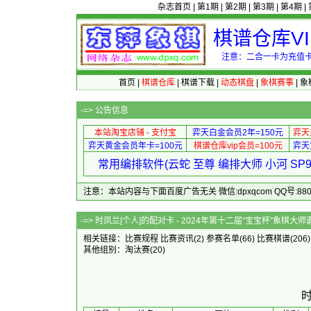
杂志首页
|
第1期
|
第2期
|
第3期
|
第4期
|
棋谱仓库V
注意：二合一卡为充值卡
首页
|
棋谱仓库
|
棋谱下载
|
动态棋盘
|
象棋赛事
|
象
-=>
公告信息
本站淘宝店铺 - 支付宝
弈天白金会员2年=150元
弈天
弈天黄金会员年卡=100元
棋谱仓库vip会员=100元
弈天
常用编排软件(云蛇 至尊 编排大师 小河 S
注意：本站内容与下面百度广告无关 微信:dpxqcom QQ号:88081
-=> 时凤兰[个人]的配对卡 - 2024年第十
相关链接：
比赛规程
比赛资讯
(2)
参赛名单
(66)
比赛棋谱
(206
其他组别：
淘汰赛
(20)