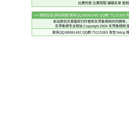
比赛列表
比赛规程
编辑名单
复制
-=> 版权信息 [
网站地图
联系QQ:88081492 QQ群:7511538
本站原创文章版权归作者和
东萍象棋网
共同拥有，
东萍象棋专业网站 Copyright 2004
东萍象棋网
版
联系QQ:88081492 QQ群:75115383 淘宝:h