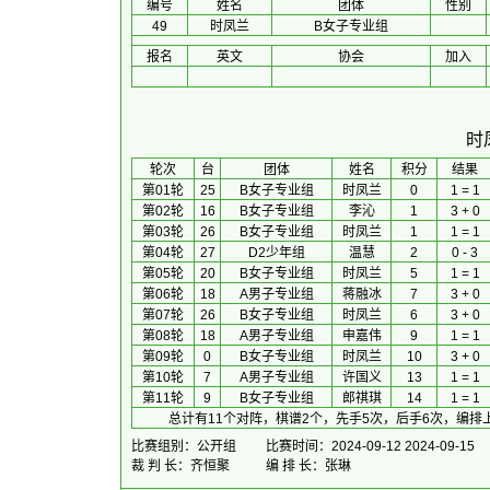
编号
姓名
团体
性别
49
时凤兰
B女子专业组
报名
英文
协会
加入
时
 轮次 
台
团体
 姓名 
积分
 结果 
第01轮
25
B女子专业组
时凤兰
0
1 = 1
第02轮
16
B女子专业组
李沁
1
3 + 0
第03轮
26
B女子专业组
时凤兰
1
1 = 1
第04轮
27
D2少年组
温慧
2
0 - 3
第05轮
20
B女子专业组
时凤兰
5
1 = 1
第06轮
18
A男子专业组
蒋融冰
7
3 + 0
第07轮
26
B女子专业组
时凤兰
6
3 + 0
第08轮
18
A男子专业组
申嘉伟
9
1 = 1
第09轮
0
B女子专业组
时凤兰
10
3 + 0
第10轮
7
A男子专业组
许国义
13
1 = 1
第11轮
9
B女子专业组
郎祺琪
14
1 = 1
总计有11个对阵，棋谱2个，先手5次，后手6次，编排
比赛组别：公开组
比赛时间：2024-09-12 2024-09-15
裁 判 长：齐恒聚
编 排 长：张琳