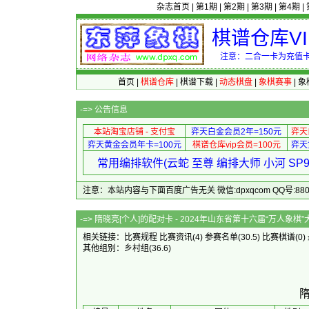
杂志首页
|
第1期
|
第2期
|
第3期
|
第4期
|
棋谱仓库V
注意：二合一卡为充值卡
首页
|
棋谱仓库
|
棋谱下载
|
动态棋盘
|
象棋赛事
|
象
-=>
公告信息
本站淘宝店铺 - 支付宝
弈天白金会员2年=150元
弈天
弈天黄金会员年卡=100元
棋谱仓库vip会员=100元
弈天
常用编排软件(云蛇 至尊 编排大师 小河 S
注意：本站内容与下面百度广告无关 微信:dpxqcom QQ号:88081
-=> 隋晓亮[个人]的配对卡 - 2024年山东省第
相关链接：
比赛规程
比赛资讯
(4)
参赛名单
(30.5)
比赛棋谱
(0)
其他组别：
乡村组
(36.6)