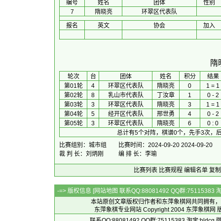
编号
姓名
团体
性别
7
隋晓亮
环翠区代表队
报名
英文
协会
加入
隋
 轮次 
台
团体
 姓名 
积分
 结果 
第01轮
4
环翠区代表队
隋晓亮
0
1 = 1
第02轮
8
乳山市代表队
丁汝章
1
0 - 2
第03轮
3
环翠区代表队
隋晓亮
3
1 = 1
第04轮
5
经开区代表队
邢世勇
4
0 - 2
第05轮
3
环翠区代表队
隋晓亮
6
0 : 0
总计有5个对阵，棋谱0个，先手3次，后
比赛组别：城市组
比赛时间：2024-09-20 2024-09-20
裁 判 长：刘炳刚
编 排 长：李瑜
比赛列表
比赛规程
编辑名单
复制
-=> 版权信息 [
网站地图
联系QQ:88081492 QQ群:7511538
本站原创文章版权归作者和
东萍象棋网
共同拥有，
东萍象棋专业网站 Copyright 2004
东萍象棋网
版
联系QQ:88081492 QQ群:75115383 淘宝:h