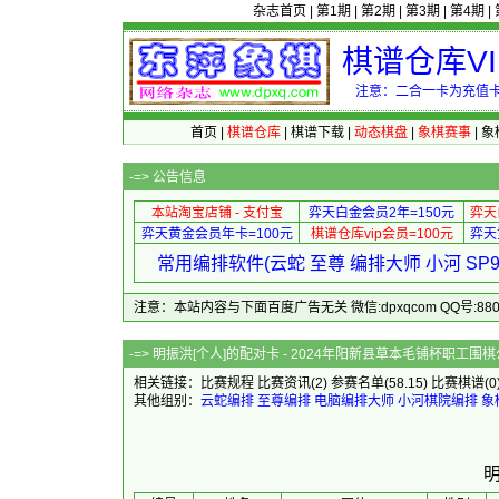
杂志首页
|
第1期
|
第2期
|
第3期
|
第4期
|
棋谱仓库V
注意：二合一卡为充值卡
首页
|
棋谱仓库
|
棋谱下载
|
动态棋盘
|
象棋赛事
|
象
-=>
公告信息
本站淘宝店铺 - 支付宝
弈天白金会员2年=150元
弈天
弈天黄金会员年卡=100元
棋谱仓库vip会员=100元
弈天
常用编排软件(云蛇 至尊 编排大师 小河 S
注意：本站内容与下面百度广告无关 微信:dpxqcom QQ号:88081
-=> 明振洪[个人]的配对卡 - 2024
相关链接：
比赛规程
比赛资讯
(2)
参赛名单
(58.15)
比赛棋谱
(0
其他组别：
云蛇编排
至尊编排
电脑编排大师
小河棋院编排
象