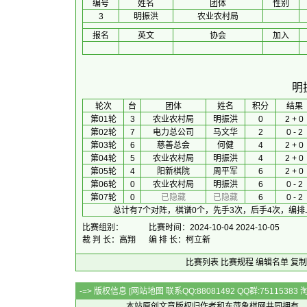
编号
姓名
团体
性别
3
明振洪
农业农村局
报名
英文
协会
加入
明
 轮次 
台
团体
 姓名 
积分
 结果 
第01轮
3
农业农村局
明振洪
0
2 + 0
第02轮
7
电力总公司
马文华
2
0 - 2
第03轮
6
慈善总会
何健
4
2 + 0
第04轮
5
农业农村局
明振洪
4
2 + 0
第05轮
4
阳新棋院
周平军
6
2 + 0
第06轮
0
农业农村局
明振洪
6
0 - 2
第07轮
0
已隐藏
已隐藏
6
0 - 2
总计有7个对阵，棋谱0个，先手3次，后手4次，编排
比赛组别：
比赛时间：2024-10-04 2024-10-05
裁 判 长：高翔
编 排 长：柯立新
比赛列表
比赛规程
编辑名单
复制
-=> 版权信息 [
网站地图
联系QQ:88081492 QQ群:7511538
本站原创文章版权归作者和
东萍象棋网
共同拥有，