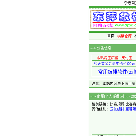
杂志首
首页
|
棋谱仓库
|
-=>
公告信息
本站淘宝店铺 - 支付宝
弈天黄金会员年卡=100元
常用编排软件(云蛇
注意：本站内容与下面百度广告无关
-=> 俞军[个人
相关链接：
比赛规程
比赛
其他组别：
云蛇编排
至尊