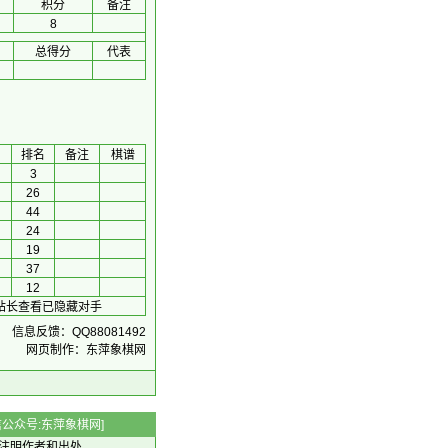
积分
备注
8
总得分
代表
排名
备注
棋谱
3
26
44
24
19
37
12
系站长查看已隐藏对手
信息反馈：QQ88081492
网页制作：东萍象棋网
 微信公众号:东萍象棋网]
注明作者和出处