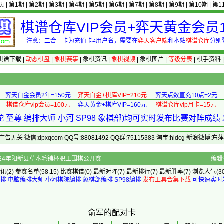
页
|
第1期
|
第2期
|
第3期
|
第4期
|
第5期
|
第6期
|
第7期
|
第8期
|
第9期
|
第10期
|
第1
棋谱仓库VIP会员+弈天黄金会员1
注意：二合一卡为充值卡≠用户名，需要在
弈天客户端
和本站
棋谱仓库
分别
棋谱下载
|
动态棋盘
|
象棋赛事
|
象棋资讯
|
象棋视频
|
象棋图片
|
等级分表
|
棋手资料
弈天白金会员2年=150元
弈天白金+棋库VIP=210元
弈天点数直充10点=2元
棋谱仓库vip会员=100元
弈天黄金+棋库VIP=160元
棋谱仓库vip月卡=15元
 至尊 编排大师 小河 SP98 象棋部)均可实时发布比赛对阵成
 微信:dpxqcom QQ号:88081492 QQ群:75115383 淘宝:hldcg 新浪微博:
]的配对卡 - 2024年阳新县草本毛铺杯职工围棋公开赛
编辑
资讯
(2)
参赛名单
(58.15)
比赛棋谱
(0)
最新对阵
(7)
最新排行
(7)
最新胜率
(7) 浏览人气(30
编排
电脑编排大师
小河棋院编排
象棋部编排
SP98编排
发布工具合集下载
可快速实时
俞军的配对卡