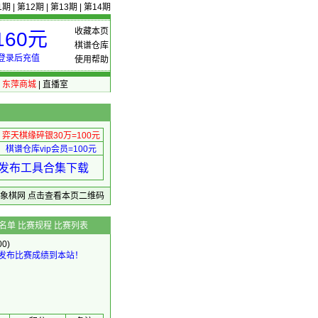
1期
|
第12期
|
第13期
|
第14期
收藏本页
60元
棋谱仓库
登录后充值
使用帮助
|
东萍商城
|
直播室
弈天棋缘碎银30万=100元
棋谱仓库vip会员=100元
绩 发布工具合集下载
东萍象棋网
点击查看本页二维码
名单
比赛规程
比赛列表
0)
发布比赛成绩到本站！