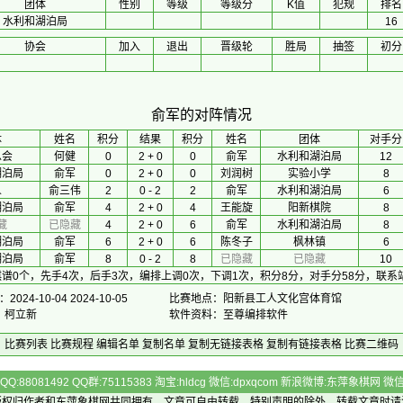
团体
性别
等级
等级分
K值
犯规
排名
水利和湖泊局
16
协会
加入
退出
晋级轮
胜局
抽签
初分
俞军的对阵情况
体
 姓名 
积分
 结果 
积分
 姓名 
团体
对手分
总会
何健
0
2 + 0
0
俞军
水利和湖泊局
12
湖泊局
俞军
0
2 + 0
0
刘润树
实验小学
8
人
俞三伟
2
0 - 2
2
俞军
水利和湖泊局
6
湖泊局
俞军
4
2 + 0
4
王能旋
阳新棋院
8
藏
已隐藏
4
2 + 0
6
俞军
水利和湖泊局
8
湖泊局
俞军
6
2 + 0
6
陈冬子
枫林镇
6
湖泊局
俞军
8
0 - 2
8
已隐藏
已隐藏
10
谱0个，先手4次，后手3次，编排上调0次，下调1次，积分8分，对手分58分，联
024-10-04 2024-10-05
比赛地点：阳新县工人文化宫体育馆
长：柯立新
软件资料：至尊编排软件
比赛列表
比赛规程
编辑名单
复制名单
复制无链接表格
复制有链接表格
比赛二维码
Q:88081492 QQ群:75115383 淘宝:hldcg 微信:dpxqcom 新浪微博:东萍象棋网
版权归作者和
东萍象棋网
共同拥有，文章可自由转载，特别声明的除外，转载文章时请