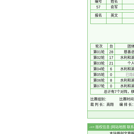
编号
姓名
57
俞军
报名
英文
 轮次 
台
团
第01轮
28
慈善
第02轮
17
水利和
第03轮
21
个
第04轮
6
水利和
第05轮
0
已隐
第06轮
8
水利和
第07轮
0
水利和
总计有7个对阵，棋
比赛组别：
比赛时间：2
裁 判 长：高翔
编 排 
-=> 版权信息 [
网站地图
联系Q
本站原创文章