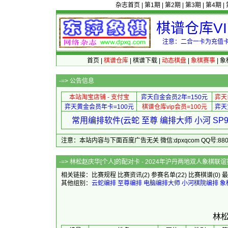
杂志首页
|
第1期
|
第2期
|
第3期
|
第4期
|
棋谱仓库V
注意：二合一卡为充值卡
首页
|
棋谱仓库
|
棋谱下载
|
动态棋盘
|
象棋赛事
|
象
-=>
公告信息
本站淘宝店铺 - 支付宝
弈天白金会员2年=150元
弈天
弈天黄金会员年卡=100元
棋谱仓库vip会员=100元
弈天
常用编排软件(云蛇 至尊 编排大师 小河 S
注意：本站内容与下面百度广告无关 微信:dpxqcom QQ号:88081
-=> 林松赵庆华[个人]的配对卡 - 202
相关链接：
比赛规程
比赛资讯
(2)
参赛名单
(22)
比赛棋谱
(0)
最
其他组别：
云蛇编排
至尊编排
电脑编排大师
小河棋院编排
象
林