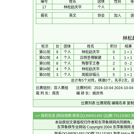
编号
姓名
团体
性别
等
17
林松赵庆华
个人
报名
英文
协会
加入
退
林松
 轮次 
台
团体
 姓名 
积分
 结果 
第01轮
9
个人
林松赵庆华
0
1 = 1
第02轮
4
个人
吕明圣傅解建
1
1 = 1
第03轮
8
个人
陶黎军王春
2
0 - 2
第04轮
4
个人
林松赵庆华
4
1 = 1
第05轮
3
个人
周毅邱福元
5
1 = 1
总计有5个对阵，棋谱0个，先手2次，后
比赛组别：双人赛组
比赛时间：2024-10-04 2024-10-04
裁 判 长：周亮
编 排 长：姚庆伟
比赛列表
比赛规程
编辑名单
复制
-=> 版权信息 [
网站地图
联系QQ:88081492 QQ群:7511538
本站原创文章版权归作者和
东萍象棋网
共同拥有，
东萍象棋专业网站 Copyright 2004
东萍象棋网
版
联系QQ:88081492 QQ群:75115383 淘宝:h