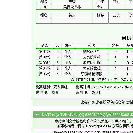
编号
姓名
团体
性别
等
18
吴良段世雄
个人
报名
英文
协会
加入
退
吴良
 轮次 
台
团体
 姓名 
积分
 结果
第01轮
9
个人
林松赵庆华
0
1 = 
第02轮
5
个人
吴良段世雄
1
1 = 
第03轮
6
个人
陈慰明汪辉
2
0 - 
第04轮
3
个人
吴良段世雄
4
1 = 
第05轮
4
个人
李俊峰杨海银
5
1 = 
总计有5个对阵，棋谱0个，先手2次，后
比赛组别：双人赛组
比赛时间：2024-10-04 2024-10-04
裁 判 长：周亮
编 排 长：姚庆伟
比赛列表
比赛规程
编辑名单
复制
-=> 版权信息 [
网站地图
联系QQ:88081492 QQ群:7511538
本站原创文章版权归作者和
东萍象棋网
共同拥有，
东萍象棋专业网站 Copyright 2004
东萍象棋网
版
联系QQ:88081492 QQ群:75115383 淘宝:h