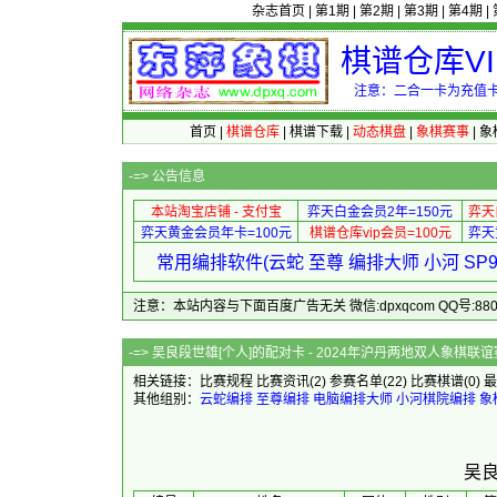
杂志首页
|
第1期
|
第2期
|
第3期
|
第4期
|
棋谱仓库V
注意：二合一卡为充值卡
首页
|
棋谱仓库
|
棋谱下载
|
动态棋盘
|
象棋赛事
|
象
-=>
公告信息
本站淘宝店铺 - 支付宝
弈天白金会员2年=150元
弈天
弈天黄金会员年卡=100元
棋谱仓库vip会员=100元
弈天
常用编排软件(云蛇 至尊 编排大师 小河 S
注意：本站内容与下面百度广告无关 微信:dpxqcom QQ号:88081
-=> 吴良段世雄[个人]的配对卡 - 202
相关链接：
比赛规程
比赛资讯
(2)
参赛名单
(22)
比赛棋谱
(0)
最
其他组别：
云蛇编排
至尊编排
电脑编排大师
小河棋院编排
象
吴