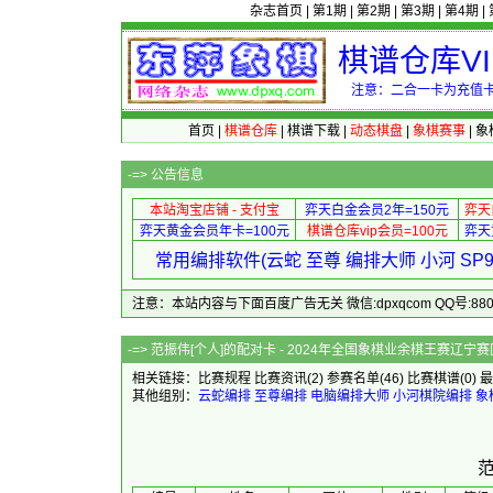
杂志首页
|
第1期
|
第2期
|
第3期
|
第4期
|
棋谱仓库V
注意：二合一卡为充值卡
首页
|
棋谱仓库
|
棋谱下载
|
动态棋盘
|
象棋赛事
|
象
-=>
公告信息
本站淘宝店铺 - 支付宝
弈天白金会员2年=150元
弈天
弈天黄金会员年卡=100元
棋谱仓库vip会员=100元
弈天
常用编排软件(云蛇 至尊 编排大师 小河 S
注意：本站内容与下面百度广告无关 微信:dpxqcom QQ号:88081
-=> 范振伟[个人]的配对卡 - 2024年全国象棋
相关链接：
比赛规程
比赛资讯
(2)
参赛名单
(46)
比赛棋谱
(0)
最
其他组别：
云蛇编排
至尊编排
电脑编排大师
小河棋院编排
象