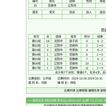
编号
姓名
团体
性别
等级
35
范振伟
辽阳市
报名
英文
协会
加入
退出
范
 轮次 
台
团体
 姓名 
积分
 结果 
第01轮
18
沈阳市
邵子岚
0
0 - 2
第02轮
2
辽阳市
范振伟
2
2 + 0
第03轮
4
沈阳市
乔荣铁
4
0 - 2
第04轮
1
辽阳市
范振伟
6
2 + 0
第05轮
1
沈阳市
田春峰
7
0 - 2
第06轮
1
辽阳市
范振伟
10
1 = 1
第07轮
1
辽阳市
范振伟
11
2 + 0
总计有7个对阵，棋谱0个，先手4次，后
比赛组别：公开组
比赛时间：2024-10-26 2024-10-31
裁 判 长：刘刚
编 排 长：林松
比赛列表
比赛规程
编辑名单
复制
-=> 版权信息 [
网站地图
联系QQ:88081492 QQ群:7511538
本站原创文章版权归作者和
东萍象棋网
共同拥有，