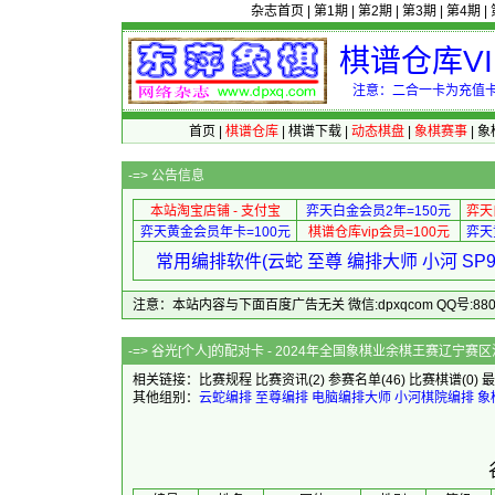
杂志首页
|
第1期
|
第2期
|
第3期
|
第4期
|
棋谱仓库V
注意：二合一卡为充值卡
首页
|
棋谱仓库
|
棋谱下载
|
动态棋盘
|
象棋赛事
|
象
-=>
公告信息
本站淘宝店铺 - 支付宝
弈天白金会员2年=150元
弈天
弈天黄金会员年卡=100元
棋谱仓库vip会员=100元
弈天
常用编排软件(云蛇 至尊 编排大师 小河 S
注意：本站内容与下面百度广告无关 微信:dpxqcom QQ号:88081
-=> 谷光[个人]的配对卡 - 2024年全国象棋业
相关链接：
比赛规程
比赛资讯
(2)
参赛名单
(46)
比赛棋谱
(0)
最
其他组别：
云蛇编排
至尊编排
电脑编排大师
小河棋院编排
象