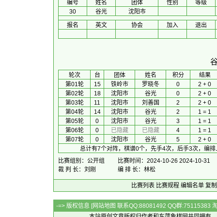
编号
姓名
团体
性别
等级
30
谷光
沈阳市
报名
英文
协会
加入
退出
 轮次 
台
团体
 姓名 
积分
 结果 
第01轮
15
铁岭市
罗晓冬
0
2 + 0
第02轮
18
沈阳市
谷光
0
2 + 0
第03轮
11
沈阳市
刘善国
2
2 + 0
第04轮
14
沈阳市
谷光
2
1 = 1
第05轮
0
沈阳市
谷光
3
1 = 1
第06轮
0
已隐藏
已隐藏
4
1 = 1
第07轮
0
沈阳市
谷光
5
2 + 0
总计有7个对阵，棋谱0个，先手4次，后手3次，编排
比赛组别：公开组
比赛时间：2024-10-26 2024-10-31
裁 判 长：刘刚
编 排 长：林松
比赛列表
比赛规程
编辑名单
复制
-=> 版权信息 [
网站地图
联系QQ:88081492 QQ群:7511538
本站原创文章版权归作者和
东萍象棋网
共同拥有，