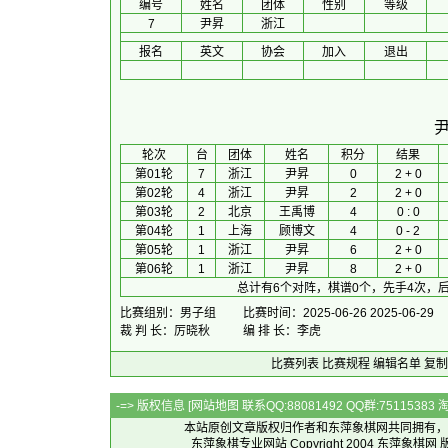
编号
姓名
团体
性别
等级
7
尹昇
浙江
报名
英文
协会
加入
退出
 轮次 
台
团体
 姓名 
积分
 结果 
第01轮
7
浙江
尹昇
0
2 + 0
第02轮
4
浙江
尹昇
2
2 + 0
第03轮
2
北京
王禹博
4
0 : 0
第04轮
1
上海
顾博文
4
0 - 2
第05轮
1
浙江
尹昇
6
2 + 0
第06轮
1
浙江
尹昇
8
2 + 0
总计有6个对阵，棋谱0个，先手4次，后
比赛组别：男子组
比赛时间：2025-06-26 2025-06-29
裁 判 长：厉晓秋
编 排 长：李虎
比赛列表
比赛规程
编辑名单
复制
-=> 版权信息 [
网站地图
联系QQ:88081492 QQ群:7511538
本站原创文章版权归作者和
东萍象棋网
共同拥有，
东萍象棋专业网站 Copyright 2004
东萍象棋网
版