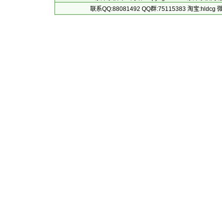
联系QQ:88081492 QQ群:75115383 淘宝:h