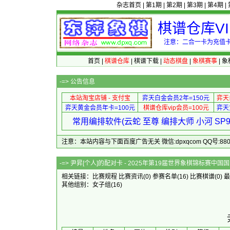
杂志首页
|
第1期
|
第2期
|
第3期
|
第4期
|
棋谱仓库V
注意：二合一卡为充值卡
首页
|
棋谱仓库
|
棋谱下载
|
动态棋盘
|
象棋赛事
|
象
-=>
公告信息
本站淘宝店铺 - 支付宝
弈天白金会员2年=150元
弈天
弈天黄金会员年卡=100元
棋谱仓库vip会员=100元
弈天
常用编排软件(云蛇 至尊 编排大师 小河 S
注意：本站内容与下面百度广告无关 微信:dpxqcom QQ号:88081
-=> 尹昇[个人]的配对卡 - 2025年第19届
相关链接：
比赛规程
比赛资讯
(0)
参赛名单
(16)
比赛棋谱
(0)
最
其他组别：
女子组
(16)