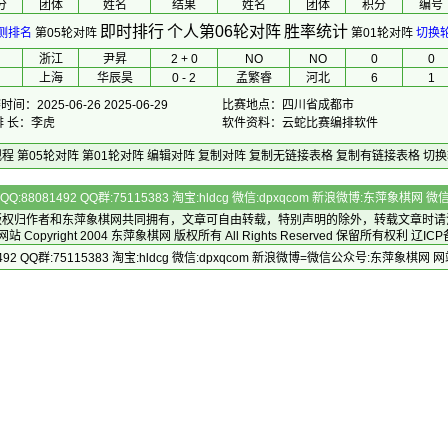
分
团体
 姓名 
 结果 
 姓名 
团体
积分
编号
即时排行
个人第06轮对阵
胜率统计
测排名
第05轮对阵
第01轮对阵
切换
浙江
尹昇
2 + 0
NO
NO
0
0
上海
华辰昊
0 - 2
孟繁睿
河北
6
1
间：2025-06-26 2025-06-29
比赛地点：四川省成都市
排 长：李虎
软件资料：云蛇比赛编排软件
规程
第05轮对阵
第01轮对阵
编辑对阵
复制对阵
复制无链接表格
复制有链接表格
切换
Q:88081492 QQ群:75115383 淘宝:hldcg 微信:dpxqcom 新浪微博:东萍象棋网
版权归作者和
东萍象棋网
共同拥有，文章可自由转载，特别声明的除外，转载文章时请
Copyright 2004
东萍象棋网
版权所有 All Rights Reserved 保留所有权利 辽ICP
492 QQ群:75115383 淘宝:hldcg 微信:dpxqcom 新浪微博=微信公众号:东萍象棋网