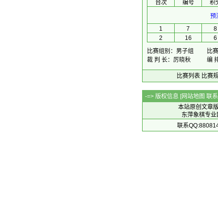
台次
编号
积
预
1
7
8
2
16
6
比赛组别：男子组
比赛时
裁 判 长：厉晓秋
编 
比赛列表
比赛
-=> 版权信息 [
网站地图
联系Q
本站原创文章
东萍象棋专业网站 
联系QQ:88081