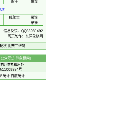
备注
棋谱
轮次
红轮空
录谱
录谱
信息反馈：QQ88081492
网页制作：东萍象棋网
轮次
比赛二维码
 微信公众号:东萍象棋网]
注明作者和出处
备11009884号
 网站统计
百度统计