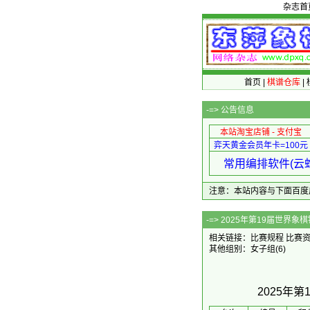
杂志首
首页
|
棋谱仓库
|
-=>
公告信息
本站淘宝店铺 - 支付宝
弈天黄金会员年卡=100元
常用编排软件(云蛇
注意：本站内容与下面百度广告无关
-=> 2025年第1
相关链接：
比赛规程
比赛
其他组别：
女子组
(6)
2025年