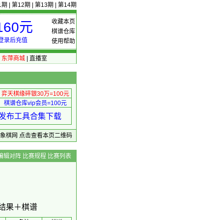
1期
|
第12期
|
第13期
|
第14期
收藏本页
60元
棋谱仓库
登录后充值
使用帮助
|
东萍商城
|
直播室
弈天棋缘碎银30万=100元
棋谱仓库vip会员=100元
绩 发布工具合集下载
东萍象棋网
点击查看本页二维码
编辑对阵
比赛规程
比赛列表
＋结果＋棋谱