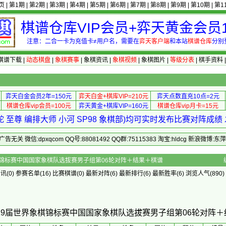
页
|
第1期
|
第2期
|
第3期
|
第4期
|
第5期
|
第6期
|
第7期
|
第8期
|
第9期
|
第10期
|
第1
棋谱仓库VIP会员+弈天黄金会员1
注意：二合一卡为充值卡≠用户名，需要在
弈天客户端
和本站
棋谱仓库
分别
棋谱下载
|
动态棋盘
|
象棋赛事
|
象棋资讯
|
象棋视频
|
象棋图片
|
等级分表
|
棋手资料
弈天白金会员2年=150元
弈天白金+棋库VIP=210元
弈天点数直充10点=2元
棋谱仓库vip会员=100元
弈天黄金+棋库VIP=160元
棋谱仓库vip月卡=15元
 至尊 编排大师 小河 SP98 象棋部)均可实时发布比赛对阵成
 微信:dpxqcom QQ号:88081492 QQ群:75115383 淘宝:hldcg 新浪微博:
9届世界象棋锦标赛中国国家象棋队选拔赛男子组第06轮对阵＋结果＋棋谱
资讯
(0)
参赛名单
(16)
比赛棋谱
(0)
最新对阵
(6)
最新排行
(6)
最新胜率
(6) 浏览人气(890)
第19届世界象棋锦标赛中国国家象棋队选拔赛男子组第06轮对阵