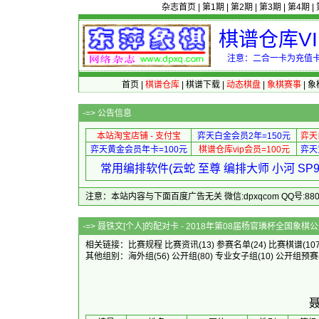
杂志首页
|
第1期
|
第2期
|
第3期
|
第4期
|
棋谱仓库V
注意：二合一卡为充值卡
首页
|
棋谱仓库
|
棋谱下载
|
动态棋盘
|
象棋赛事
|
象
-=>
公告信息
本站淘宝店铺 - 支付宝
弈天白金会员2年=150元
弈天
弈天黄金会员年卡=100元
棋谱仓库vip会员=100元
弈天
常用编排软件(云蛇 至尊 编排大师 小河 S
注意：本站内容与下面百度广告无关 微信:dpxqcom QQ号:88081
-=> 聂铁文[个人]的配对卡 - 2018年第
相关链接：
比赛规程
比赛资讯
(13)
参赛名单
(24)
比赛棋谱
(10
其他组别：
海外组
(56)
公开组
(80)
专业女子组
(10)
公开组预赛