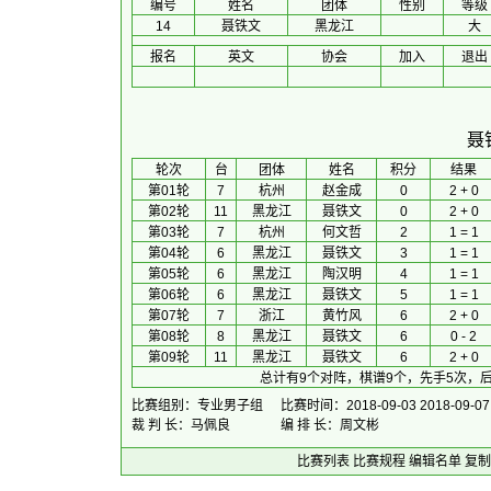
编号
姓名
团体
性别
等级
14
聂铁文
黑龙江
大
报名
英文
协会
加入
退出
聂
 轮次 
台
团体
 姓名 
积分
 结果 
第01轮
7
杭州
赵金成
0
2 + 0
第02轮
11
黑龙江
聂铁文
0
2 + 0
第03轮
7
杭州
何文哲
2
1 = 1
第04轮
6
黑龙江
聂铁文
3
1 = 1
第05轮
6
黑龙江
陶汉明
4
1 = 1
第06轮
6
黑龙江
聂铁文
5
1 = 1
第07轮
7
浙江
黄竹风
6
2 + 0
第08轮
8
黑龙江
聂铁文
6
0 - 2
第09轮
11
黑龙江
聂铁文
6
2 + 0
总计有9个对阵，棋谱9个，先手5次，后
比赛组别：专业男子组
比赛时间：2018-09-03 2018-09-07
裁 判 长：马佩良
编 排 长：周文彬
比赛列表
比赛规程
编辑名单
复制