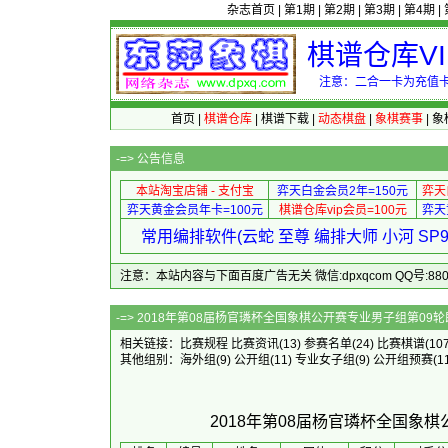
杂志首页
|
第1期
|
第2期
|
第3期
|
第4期
|
棋谱仓库V
注意：二合一卡为充值卡
首页
|
棋谱仓库
|
棋谱下载
|
动态棋盘
|
象棋赛事
|
象
-=>
公告信息
本站淘宝店铺 - 支付宝
弈天白金会员2年=150元
弈天
弈天黄金会员年卡=100元
棋谱仓库vip会员=100元
弈天
常用编排软件(云蛇 至尊 编排大师 小河 S
注意：本站内容与下面百度广告无关 微信:dpxqcom QQ号:88081
-=> 2018年第08届杨官璘杯全国象
相关链接：
比赛规程
比赛资讯
(13)
参赛名单
(24)
比赛棋谱
(10
其他组别：
海外组
(9)
公开组
(11)
专业女子组
(9)
公开组预赛
(1
2018年第08届杨官璘杯全国象棋