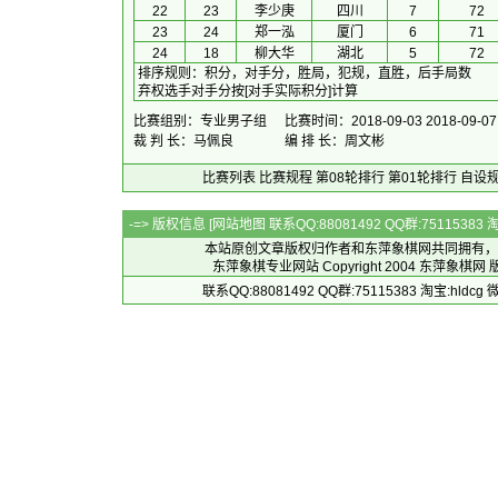
22
23
李少庚
四川
7
72
23
24
郑一泓
厦门
6
71
24
18
柳大华
湖北
5
72
排序规则
：
积分，对手分，胜局，犯规，直胜，后手局数
弃权选手对手分按[对手实际积分]计算
比赛组别：专业男子组
比赛时间：2018-09-03 2018-09-07
裁 判 长：马佩良
编 排 长：周文彬
比赛列表
比赛规程
第08轮排行
第01轮排行
自设
-=> 版权信息 [
网站地图
联系QQ:88081492 QQ群:7511538
本站原创文章版权归作者和
东萍象棋网
共同拥有，
东萍象棋专业网站 Copyright 2004
东萍象棋网
版
联系QQ:88081492 QQ群:75115383 淘宝:h