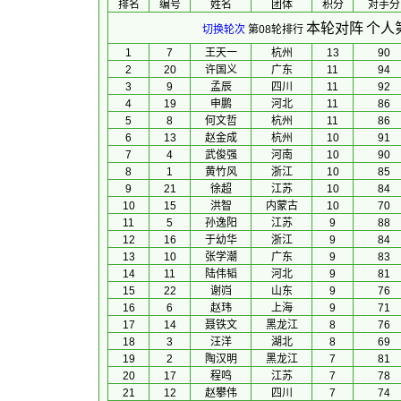
排名
编号
姓名
团体
积分
对手分
本轮对阵
个人
切换轮次
第08轮排行
1
7
王天一
杭州
13
90
2
20
许国义
广东
11
94
3
9
孟辰
四川
11
92
4
19
申鹏
河北
11
86
5
8
何文哲
杭州
11
86
6
13
赵金成
杭州
10
91
7
4
武俊强
河南
10
90
8
1
黄竹风
浙江
10
85
9
21
徐超
江苏
10
84
10
15
洪智
内蒙古
10
70
11
5
孙逸阳
江苏
9
88
12
16
于幼华
浙江
9
84
13
10
张学潮
广东
9
83
14
11
陆伟韬
河北
9
81
15
22
谢岿
山东
9
76
16
6
赵玮
上海
9
71
17
14
聂铁文
黑龙江
8
76
18
3
汪洋
湖北
8
69
19
2
陶汉明
黑龙江
7
81
20
17
程鸣
江苏
7
78
21
12
赵攀伟
四川
7
74