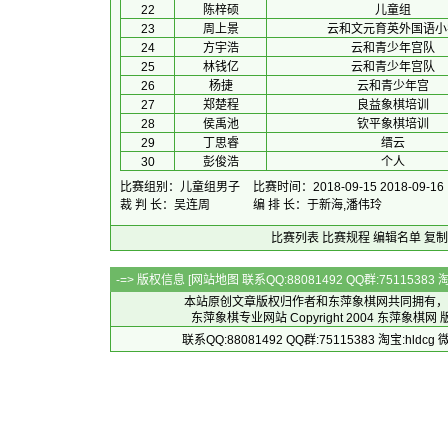
22
陈梓硕
儿童组
23
周上景
云和文元育英外国语小
24
方宇浩
云和青少年宫队
25
林钱亿
云和青少年宫队
26
杨捷
云和青少年宫
27
郑楚程
良益象棋培训
28
侯禹池
钦平象棋培训
29
丁思睿
缙云
30
彭俊浩
个人
比赛组别：儿童组男子
比赛时间：2018-09-15 2018-09-16
裁 判 长：吴连周
编 排 长：于新海,潘伟玲
比赛列表
比赛规程
编辑名单
复制
-=> 版权信息 [
网站地图
联系QQ:88081492 QQ群:7511538
本站原创文章版权归作者和
东萍象棋网
共同拥有，
东萍象棋专业网站 Copyright 2004
东萍象棋网
版
联系QQ:88081492 QQ群:75115383 淘宝:h