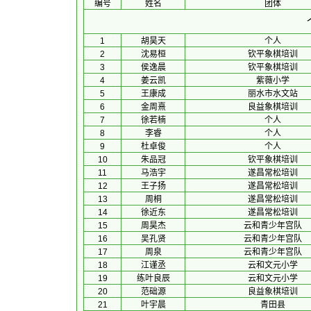
编号
姓名
团体
1
胡昊天
个人
2
沈易桓
钦平象棋培训
3
侯逸晨
钦平象棋培训
4
姜云凯
紫薇小学
5
王康成
丽水市水文站
6
金周熹
良益象棋培训
7
徐若楠
个人
8
李睿
个人
9
杜卓俊
个人
10
朱品冠
钦平象棋培训
11
马浩宇
遂昌常松培训
12
王子扬
遂昌常松培训
13
周桐
遂昌常松培训
14
徐近东
遂昌常松培训
15
周昊杰
云和青少年宫队
16
吴孔贤
云和青少年宫队
17
周泉
云和青少年宫队
18
江谨丞
云和文元小学
19
练叶良辰
云和文元小学
20
范础源
良益象棋培训
21
叶宇晨
青田县