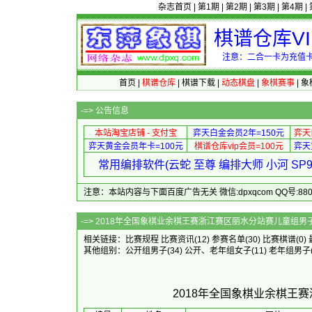
杂志首页
|
第1期
|
第2期
|
第3期
|
第4期
|
棋谱仓库V
注意：二合一卡为充值卡
首页
|
棋谱仓库
|
棋谱下载
|
动态棋盘
|
象棋赛事
|
象
-=>
公告信息
本站淘宝店铺 - 支付宝
弈天白金会员2年=150元
弈天
弈天黄金会员年卡=100元
棋谱仓库vip会员=100元
弈天
常用编排软件(云蛇 至尊 编排大师 小河 S
注意：本站内容与下面百度广告无关 微信:dpxqcom QQ号:88081
-=> 2018年全国象棋业余棋王赛浙江
相关链接：
比赛规程
比赛资讯
(12)
参赛名单
(30)
比赛棋谱
(0)
其他组别：
公开组男子
(34)
公开、老年组女子
(11)
老年组男子
2018年全国象棋业余棋王