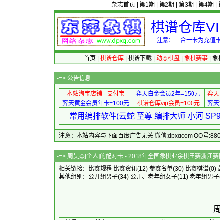
杂志首页
|
第1期
|
第2期
|
第3期
|
第4期
|
棋谱仓库V
注意：二合一卡为充值卡
首页
|
棋谱仓库
|
棋谱下载
|
动态棋盘
|
象棋赛事
|
象
-=>
公告信息
本站淘宝店铺 - 支付宝
弈天白金会员2年=150元
弈天
弈天黄金会员年卡=100元
棋谱仓库vip会员=100元
弈天
常用编排软件(云蛇 至尊 编排大师 小河 S
注意：本站内容与下面百度广告无关 微信:dpxqcom QQ号:88081
-=> 周昊杰[个人]的配对卡 - 2018年全国象
相关链接：
比赛规程
比赛资讯
(12)
参赛名单
(30)
比赛棋谱
(0)
其他组别：
公开组男子
(34)
公开、老年组女子
(11)
老年组男子