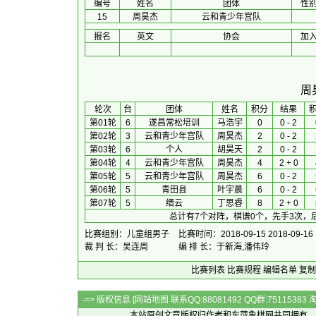
编号
姓名
团体
性
15
周昊杰
云和青少年宫队
报名
英文
协会
加
周
 轮次 
台
团体
 姓名 
积分
 结果 
第01轮
6
遂昌常松培训
马浩宇
0
0 - 2
第02轮
3
云和青少年宫队
周昊杰
2
0 - 2
第03轮
6
个人
胡昊天
2
0 - 2
第04轮
4
云和青少年宫队
周昊杰
4
2 + 0
第05轮
5
云和青少年宫队
周昊杰
6
0 - 2
第06轮
5
青田县
叶宇晨
6
0 - 2
第07轮
5
缙云
丁思睿
8
2 + 0
总计有7个对阵，棋谱0个，先手3次，
比赛组别：儿童组男子
比赛时间：2018-09-15 2018-09-16
裁 判 长：吴连周
编 排 长：于新海,潘伟玲
比赛列表
比赛规程
编辑名单
复制
-=> 版权信息 [
网站地图
联系QQ:88081492 QQ群:7511538
本站原创文章版权归作者和
东萍象棋网
共同拥有，