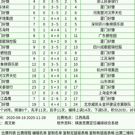
门好慷
4
0
3 - 5
2
5
浙江民泰银行
东体彩
2
0
3 - 5
2
4
厦门好慷
门好慷
6
0
3 - 5
2
6
河南楚河汉界天伦
环境集团
7
1
4 = 4
1
6
厦门好慷
门好慷
7
0
3 - 5
2
5
深圳弈川象棋俱乐部
苏海特
5
1
4 = 4
1
7
厦门好慷
门好慷
8
1
4 = 4
1
11
广东碧桂园
都懿锦控股
11
2
6 + 2
0
9
厦门好慷
门好慷
9
0
3 - 5
2
13
四川成都懿锦控股
东碧桂园
15
2
6 + 2
0
9
厦门好慷
门好慷
9
1
4 = 4
1
12
江苏海特
川象棋俱乐部
12
0
3 - 5
2
10
厦门好慷
门好慷
12
2
8 + 0
0
18
杭州环境集团
河汉界天伦
19
1
4 = 4
1
14
厦门好慷
门好慷
15
2
5 + 3
0
8
山东体彩
民泰银行
23
2
5 + 3
0
17
厦门好慷
门好慷
17
0
2 - 6
2
23
上海金外滩
龙江森鹰
7
0
2 - 6
2
17
厦门好慷
门好慷
19
1
4 = 4
1
24
北京威凯＆金环建设京冀联队
2个对阵，棋谱0个，先手11次，后手11次，编排上调14次，下调5次，积分20分，对手
2020-09-19 2020-11-28
比赛地点：江西南昌
 长：周文彬
软件资料：棋类竞赛定位编排综合系统
比赛列表
比赛规程
编辑名单
复制名单
复制无链接表格
复制有链接表格
比赛二维码