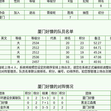
团体
性别
等级
等级分
K值
犯规
排名
慷
8
协会
加入
退出
晋级轮
胜局
抽签
初分
厦门
7
厦门好慷的队员名单
英文
等级
等级分
代表
排名
积分
备注
大
2534
20
23
52.27
大
2512
23
22
64.71
大
2512
30
19
45.24
特
2536
36
16
47.06
大
2457
51
9
40.91
，每轮上场 4 人，系统将按照您设定的顺序安排上场台次，请您在系统正式编排前调整
的对阵管理员，队员名单默认按排名，积分，编号，ID排序的，如您想管理上场台次
厦门好慷的对阵情况
团体
积分
场分
 结果 
场分
积分
团体
金环建设京冀联队
0
2
5 + 3
0
0
厦门好慷
门好慷
0
2
7 + 1
0
0
黑龙江森鹰
海金外滩
3
0
3 - 5
2
2
厦门好慷