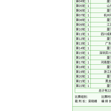
第04轮
1
厦
第05轮
1
山
第06轮
1
厦
第07轮
1
杭州
第08轮
1
厦
第09轮
1
江
第10轮
1
厦
第11轮
1
四川成
第12轮
1
厦
第13轮
1
广
第14轮
1
厦
第15轮
1
深圳弈
第16轮
1
厦
第17轮
1
河南楚
第18轮
1
厦
第19轮
1
浙江
第20轮
1
厦
第21轮
1
黑
第22轮
1
厦
总计有2
比赛组别：
比赛时间：
裁 判 长：栾晓峰
编 排