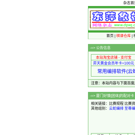
杂志首
首页
|
棋谱仓库
|
-=>
公告信息
本站淘宝店铺 - 支付宝
弈天黄金会员年卡=100元
常用编排软件(云蛇
注意：本站内容与下面百度广告无关
-=> 厦门好慷[团
相关链接：
比赛规程
比赛
其他组别：
云蛇编排
至尊