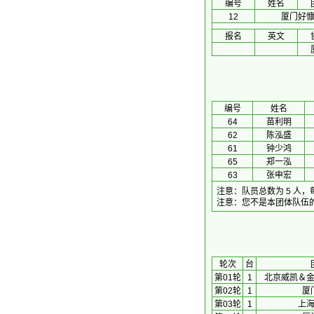
编号
姓名
12
厦门好
报名
英文
编号
姓名
64
苗利明
62
陈泓盛
61
钟少鸿
65
郑一泓
63
张申宏
注意：队员总数为 5 人
注意：您不是本团体队伍
 轮次 
台
第01轮
1
北京威凯＆
第02轮
1
厦
第03轮
1
上