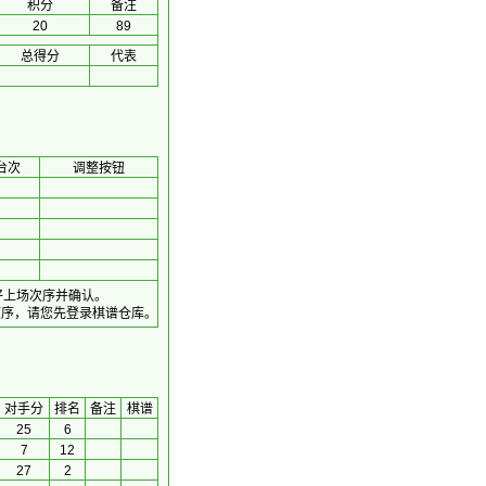
积分
备注
20
89
总得分
代表
台次
调整按钮
好上场次序并确认。
顺序，请您先登录棋谱仓库。
对手分
排名
备注
棋谱
25
6
7
12
27
2