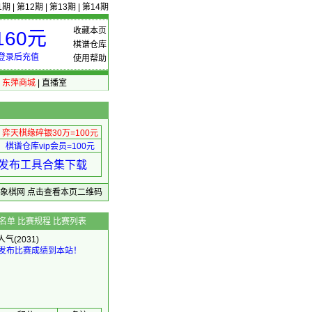
1期
|
第12期
|
第13期
|
第14期
收藏本页
60元
棋谱仓库
登录后充值
使用帮助
|
东萍商城
|
直播室
弈天棋缘碎银30万=100元
棋谱仓库vip会员=100元
绩 发布工具合集下载
东萍象棋网
点击查看本页二维码
名单
比赛规程
比赛列表
人气(2031)
发布比赛成绩到本站！