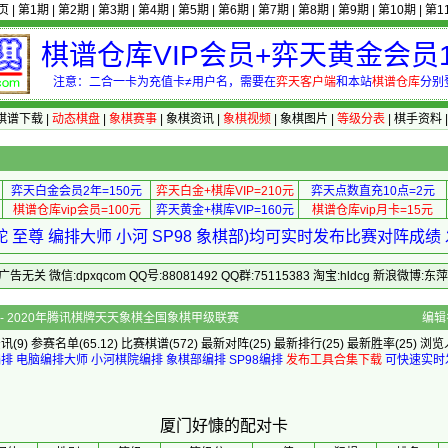
页
|
第1期
|
第2期
|
第3期
|
第4期
|
第5期
|
第6期
|
第7期
|
第8期
|
第9期
|
第10期
|
第1
棋谱仓库VIP会员+弈天黄金会员1
注意：二合一卡为充值卡≠用户名，需要在
弈天客户端
和本站
棋谱仓库
分别
棋谱下载
|
动态棋盘
|
象棋赛事
|
象棋资讯
|
象棋视频
|
象棋图片
|
等级分表
|
棋手资料
弈天白金会员2年=150元
弈天白金+棋库VIP=210元
弈天点数直充10点=2元
棋谱仓库vip会员=100元
弈天黄金+棋库VIP=160元
棋谱仓库vip月卡=15元
 至尊 编排大师 小河 SP98 象棋部)均可实时发布比赛对阵成
 微信:dpxqcom QQ号:88081492 QQ群:75115383 淘宝:hldcg 新浪微博:
体]的配对卡 - 2020年腾讯棋牌天天象棋全国象棋甲级联赛
编辑
资讯
(9)
参赛名单
(65.12)
比赛棋谱
(572)
最新对阵
(25)
最新排行
(25)
最新胜率
(25) 浏览
编排
电脑编排大师
小河棋院编排
象棋部编排
SP98编排
发布工具合集下载
可快速实时
厦门好慷的配对卡