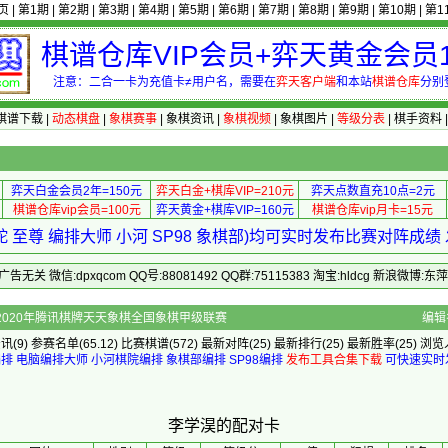
页
|
第1期
|
第2期
|
第3期
|
第4期
|
第5期
|
第6期
|
第7期
|
第8期
|
第9期
|
第10期
|
第1
棋谱仓库VIP会员+弈天黄金会员1
注意：二合一卡为充值卡≠用户名，需要在
弈天客户端
和本站
棋谱仓库
分别
棋谱下载
|
动态棋盘
|
象棋赛事
|
象棋资讯
|
象棋视频
|
象棋图片
|
等级分表
|
棋手资料
弈天白金会员2年=150元
弈天白金+棋库VIP=210元
弈天点数直充10点=2元
棋谱仓库vip会员=100元
弈天黄金+棋库VIP=160元
棋谱仓库vip月卡=15元
 至尊 编排大师 小河 SP98 象棋部)均可实时发布比赛对阵成
 微信:dpxqcom QQ号:88081492 QQ群:75115383 淘宝:hldcg 新浪微博:
]的配对卡 - 2020年腾讯棋牌天天象棋全国象棋甲级联赛
编辑
资讯
(9)
参赛名单
(65.12)
比赛棋谱
(572)
最新对阵
(25)
最新排行
(25)
最新胜率
(25) 浏览
编排
电脑编排大师
小河棋院编排
象棋部编排
SP98编排
发布工具合集下载
可快速实时
李学淏的配对卡