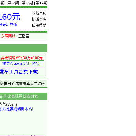
1期
|
第12期
|
第13期
|
第14期
收藏本页
60元
棋谱仓库
登录后充值
使用帮助
|
东萍商城
|
直播室
弈天棋缘碎银30万=100元
棋谱仓库vip会员=100元
绩 发布工具合集下载
东萍象棋网
点击查看本页二维码
名单
比赛规程
比赛列表
人气(1524)
发布比赛成绩到本站！