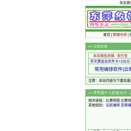
杂志首
首页
|
棋谱仓库
|
-=>
公告信息
本站淘宝店铺 - 支付宝
弈天黄金会员年卡=100元
常用编排软件(云蛇
注意：本站内容与下面百度广告无关
-=> 李学淏[个人
相关链接：
比赛规程
比赛
其他组别：
云蛇编排
至尊