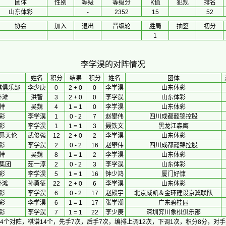
团体
性别
等级
等级分
K值
犯规
排名
山东体彩
-
2352
15
52
协会
加入
退出
晋级轮
胜局
抽签
初分
1
李学淏的对阵情况
 姓名 
积分
 结果 
积分
 姓名 
团体
棋俱乐部
李少庚
0
2 + 0
0
李学淏
山东体彩
外滩
洪智
3
2 + 0
0
李学淏
山东体彩
特
吴魏
4
1 = 1
0
李学淏
山东体彩
彩
李学淏
1
0 - 2
7
赵攀伟
四川成都懿锦控股
彩
李学淏
1
1 = 1
3
聂铁文
黑龙江森鹰
界天伦
武俊强
12
2 + 0
2
李学淏
山东体彩
彩
李学淏
2
0 - 2
16
赵攀伟
四川成都懿锦控股
特
吴魏
8
1 = 1
2
李学淏
山东体彩
集团
茹一淳
2
0 - 2
3
李学淏
山东体彩
彩
李学淏
5
1 = 1
16
钟少鸿
厦门好慷
外滩
孙勇征
22
2 + 0
6
李学淏
山东体彩
彩
李学淏
6
0 - 2
17
赵殿宇
北京威凯＆金环建设京冀联队
彩
李学淏
6
1 = 1
17
张学潮
广东碧桂园
彩
李学淏
7
1 = 1
22
李少庚
深圳弈川象棋俱乐部
4个对阵，棋谱14个，先手7次，后手7次，编排上调12次，下调1次，积分8分，对手