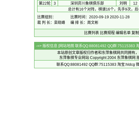
第22轮
3
深圳弈川象棋俱乐部
刘明
12
总计有16个对阵，棋谱16个，先手9次，后
比赛组别：
比赛时间：2020-09-19 2020-11-28
裁 判 长：栾晓峰
编 排 长：周文彬
比赛列表
比赛规程
编辑名单
复制
-=> 版权信息 [
网站地图
联系QQ:88081492 QQ群:7511538
本站原创文章版权归作者和
东萍象棋网
共同拥有，
东萍象棋专业网站 Copyright 2004
东萍象棋网
版
联系QQ:88081492 QQ群:75115383 淘宝:h