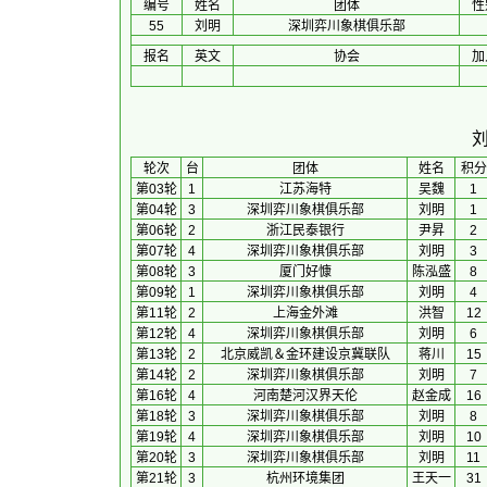
编号
姓名
团体
性
55
刘明
深圳弈川象棋俱乐部
报名
英文
协会
加
 轮次 
台
团体
 姓名 
积分
第03轮
1
江苏海特
吴魏
1
第04轮
3
深圳弈川象棋俱乐部
刘明
1
第06轮
2
浙江民泰银行
尹昇
2
第07轮
4
深圳弈川象棋俱乐部
刘明
3
第08轮
3
厦门好慷
陈泓盛
8
第09轮
1
深圳弈川象棋俱乐部
刘明
4
第11轮
2
上海金外滩
洪智
12
第12轮
4
深圳弈川象棋俱乐部
刘明
6
第13轮
2
北京威凯＆金环建设京冀联队
蒋川
15
第14轮
2
深圳弈川象棋俱乐部
刘明
7
第16轮
4
河南楚河汉界天伦
赵金成
16
第18轮
3
深圳弈川象棋俱乐部
刘明
8
第19轮
4
深圳弈川象棋俱乐部
刘明
10
第20轮
3
深圳弈川象棋俱乐部
刘明
11
第21轮
3
杭州环境集团
王天一
31