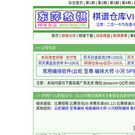
杂志首页
|
第1期
|
第2期
|
第3期
|
第4期
|
棋谱仓库V
注意：二合一卡为充值卡
首页
|
棋谱仓库
|
棋谱下载
|
动态棋盘
|
象棋赛事
|
象
-=>
公告信息
本站淘宝店铺 - 支付宝
弈天白金会员2年=150元
弈天
弈天黄金会员年卡=100元
棋谱仓库vip会员=100元
弈天
常用编排软件(云蛇 至尊 编排大师 小河 S
注意：本站内容与下面百度广告无关 微信:dpxqcom QQ号:88081
-=> 刘明[个人]的配对卡 - 2020年
相关链接：
比赛规程
比赛资讯
(9)
参赛名单
(65.12)
比赛棋谱
(5
其他组别：
云蛇编排
至尊编排
电脑编排大师
小河棋院编排
象