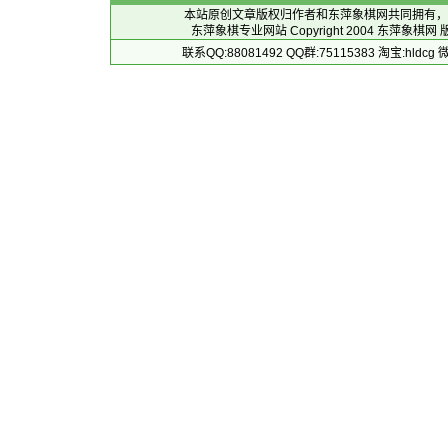
本站原创文章版权归作者和
东萍象棋网
共同拥有，
东萍象棋专业网站 Copyright 2004
东萍象棋网
版
联系QQ:88081492 QQ群:75115383 淘宝:h