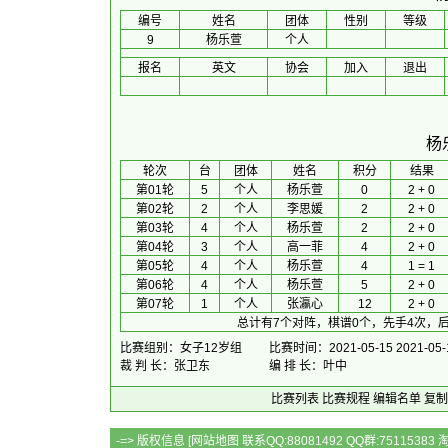
编号
姓名
团体
性别
等级
9
杨乐萱
个人
报名
英文
协会
加入
退出
杨
 轮次 
台
团体
 姓名 
积分
 结果 
第01轮
5
个人
杨乐萱
0
2 + 0
第02轮
2
个人
李思媛
2
2 + 0
第03轮
4
个人
杨乐萱
2
2 + 0
第04轮
3
个人
高一菲
4
2 + 0
第05轮
4
个人
杨乐萱
4
1 = 1
第06轮
4
个人
杨乐萱
5
2 + 0
第07轮
1
个人
张瀛心
12
2 + 0
总计有7个对阵，棋谱0个，先手4次，后
比赛组别：女子12岁组
比赛时间：2021-05-15 2021-05-
裁 判 长：张卫东
编 排 长：叶中
比赛列表
比赛规程
编辑名单
复制
-=> 版权信息 [
网站地图
联系QQ:88081492 QQ群:7511538