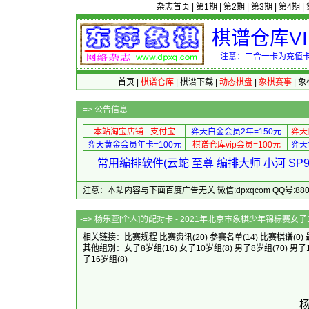
杂志首页
|
第1期
|
第2期
|
第3期
|
第4期
|
棋谱仓库V
注意：二合一卡为充值卡
首页
|
棋谱仓库
|
棋谱下载
|
动态棋盘
|
象棋赛事
|
象
-=>
公告信息
本站淘宝店铺 - 支付宝
弈天白金会员2年=150元
弈天
弈天黄金会员年卡=100元
棋谱仓库vip会员=100元
弈天
常用编排软件(云蛇 至尊 编排大师 小河 S
注意：本站内容与下面百度广告无关 微信:dpxqcom QQ号:88081
-=> 杨乐萱[个人]的配对卡 - 2021
相关链接：
比赛规程
比赛资讯
(20)
参赛名单
(14)
比赛棋谱
(0)
其他组别：
女子8岁组
(16)
女子10岁组
(8)
男子8岁组
(70)
男子
子16岁组
(8)