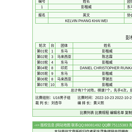
编号
姓名
团
1
彭楷威
东
报名
英文
协
KELVIN PHANG KHAI WEI
彭
 轮次 
台
团体
 姓名 
第01轮
1
东马
彭楷威
第02轮
3
马来西亚
陈志霖
第03轮
4
东马
彭楷威
第04轮
8
印尼
DANIEL CHRISTOPHER RUNK
第05轮
9
东马
彭楷威
第06轮
8
马来西亚
李虢志
第07轮
10
东马
彭楷威
总计有7个对阵，棋谱7个，先手4次，
比赛组别：U16男子组
比赛时间：2022-10-23 2022-10-2
裁 判 长：刘杏华
编 排 长：黄义熙
比赛列表
比赛规程
编辑名单
复制
-=> 版权信息 [
网站地图
联系QQ:88081492 QQ群:7511538
本站原创文章版权归作者和
东萍象棋网
共同拥有，