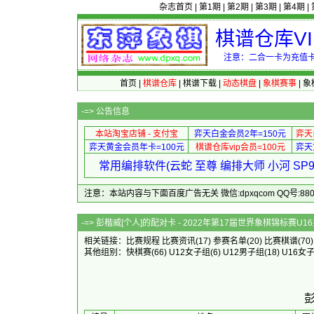
杂志首页
|
第1期
|
第2期
|
第3期
|
第4期
|
棋谱仓库V
注意：二合一卡为充值卡
首页
|
棋谱仓库
|
棋谱下载
|
动态棋盘
|
象棋赛事
|
象
-=>
公告信息
本站淘宝店铺 - 支付宝
弈天白金会员2年=150元
弈天
弈天黄金会员年卡=100元
棋谱仓库vip会员=100元
弈天
常用编排软件(云蛇 至尊 编排大师 小河 S
注意：本站内容与下面百度广告无关 微信:dpxqcom QQ号:88081
-=> 彭楷威[个人]的配对卡 - 2022
相关链接：
比赛规程
比赛资讯
(17)
参赛名单
(20)
比赛棋谱
(70
其他组别：
快棋赛
(66)
U12女子组
(6)
U12男子组
(18)
U16女