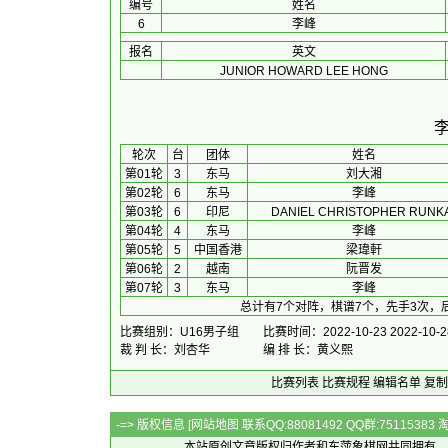
编号
姓名
6
李峰
报名
英文
JUNIOR HOWARD LEE HONG
 轮次 
台
团体
 姓名 
第01轮
3
东马
刘大湘
第02轮
6
东马
李峰
第03轮
6
印尼
DANIEL CHRISTOPHER RUNK
第04轮
4
东马
李峰
第05轮
5
中国香港
梁瑋軒
第06轮
2
越南
阮晋发
第07轮
3
东马
李峰
总计有7个对阵，棋谱7个，先手3次，
比赛组别：U16男子组
比赛时间：2022-10-23 2022-10-2
裁 判 长：刘杏华
编 排 长：黄义熙
比赛列表
比赛规程
编辑名单
复制
-=> 版权信息 [
网站地图
联系QQ:88081492 QQ群:7511538
本站原创文章版权归作者和
东萍象棋网
共同拥有，