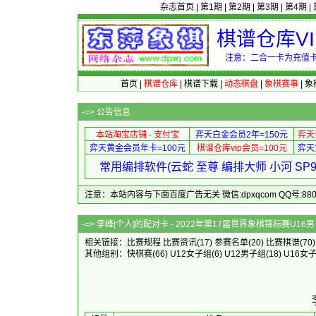
杂志首页
|
第1期
|
第2期
|
第3期
|
第4期
|
棋谱仓库V
注意：二合一卡为充值卡
首页
|
棋谱仓库
|
棋谱下载
|
动态棋盘
|
象棋赛事
|
象
-=>
公告信息
本站淘宝店铺 - 支付宝
弈天白金会员2年=150元
弈天
弈天黄金会员年卡=100元
棋谱仓库vip会员=100元
弈天
常用编排软件(云蛇 至尊 编排大师 小河 S
注意：本站内容与下面百度广告无关 微信:dpxqcom QQ号:88081
-=> 李峰[个人]的配对卡 - 2022年
相关链接：
比赛规程
比赛资讯
(17)
参赛名单
(20)
比赛棋谱
(70
其他组别：
快棋赛
(66)
U12女子组
(6)
U12男子组
(18)
U16女