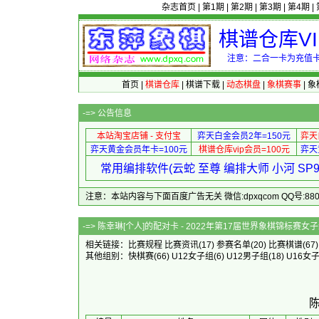
杂志首页
|
第1期
|
第2期
|
第3期
|
第4期
|
棋谱仓库V
注意：二合一卡为充值卡
首页
|
棋谱仓库
|
棋谱下载
|
动态棋盘
|
象棋赛事
|
象
-=>
公告信息
本站淘宝店铺 - 支付宝
弈天白金会员2年=150元
弈天
弈天黄金会员年卡=100元
棋谱仓库vip会员=100元
弈天
常用编排软件(云蛇 至尊 编排大师 小河 S
注意：本站内容与下面百度广告无关 微信:dpxqcom QQ号:88081
-=> 陈幸琳[个人]的配对卡 - 202
相关链接：
比赛规程
比赛资讯
(17)
参赛名单
(20)
比赛棋谱
(67
其他组别：
快棋赛
(66)
U12女子组
(6)
U12男子组
(18)
U16女