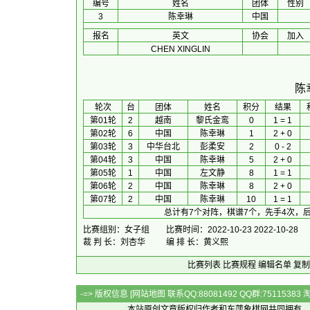
编号
姓名
团体
性别
3
陈幸琳
中国
报名
英文
协会
加入
CHEN XINGLIN
陈
 轮次 
台
团体
 姓名 
积分
 结果 
第01轮
2
越南
黎氏金鸾
0
1 = 1
第02轮
6
中国
陈幸琳
1
2 + 0
第03轮
3
中华台北
彭柔安
2
0 - 2
第04轮
3
中国
陈幸琳
5
2 + 0
第05轮
1
中国
左文静
8
1 = 1
第06轮
2
中国
陈幸琳
8
2 + 0
第07轮
2
中国
陈幸琳
10
1 = 1
总计有7个对阵，棋谱7个，先手4次，后
比赛组别：女子组
比赛时间：2022-10-23 2022-10-28
裁 判 长：刘杏华
编 排 长：黄义熙
比赛列表
比赛规程
编辑名单
复制
-=> 版权信息 [
网站地图
联系QQ:88081492 QQ群:7511538
本站原创文章版权归作者和
东萍象棋网
共同拥有，