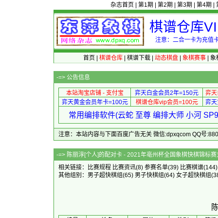
杂志首页
|
第1期
|
第2期
|
第3期
|
第4期
|
棋谱仓库V
注意：二合一卡为充值卡
首页
|
棋谱仓库
|
棋谱下载
|
动态棋盘
|
象棋赛事
|
象
-=>
公告信息
本站淘宝店铺 - 支付宝
弈天白金会员2年=150元
弈天
弈天黄金会员年卡=100元
棋谱仓库vip会员=100元
弈天
常用编排软件(云蛇 至尊 编排大师 小河 S
注意：本站内容与下面百度广告无关 微信:dpxqcom QQ号:88081
-=> 陈丽淳[个人]的配对卡 - 2021年
相关链接：
比赛规程
比赛资讯
(8)
参赛名单
(39)
比赛棋谱
(144
其他组别：
男子超快棋组
(65)
男子快棋组
(64)
女子超快棋组
(3