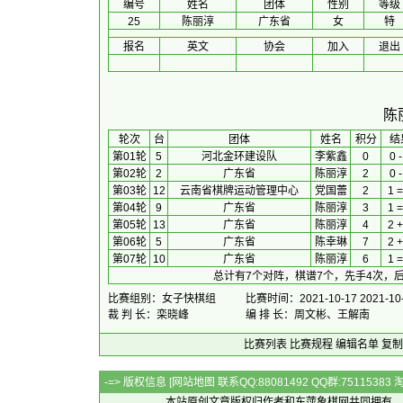
编号
姓名
团体
性别
等级
25
陈丽淳
广东省
女
特
报名
英文
协会
加入
退出
陈
 轮次 
台
团体
 姓名 
积分
 结
第01轮
5
河北金环建设队
李紫鑫
0
0 -
第02轮
2
广东省
陈丽淳
2
0 -
第03轮
12
云南省棋牌运动管理中心
党国蕾
2
1 =
第04轮
9
广东省
陈丽淳
3
1 =
第05轮
13
广东省
陈丽淳
4
2 +
第06轮
5
广东省
陈幸琳
7
2 +
第07轮
10
广东省
陈丽淳
6
1 =
总计有7个对阵，棋谱7个，先手4次，后
比赛组别：女子快棋组
比赛时间：2021-10-17 2021-10
裁 判 长：栾晓峰
编 排 长：周文彬、王解南
比赛列表
比赛规程
编辑名单
复制
-=> 版权信息 [
网站地图
联系QQ:88081492 QQ群:7511538
本站原创文章版权归作者和
东萍象棋网
共同拥有，