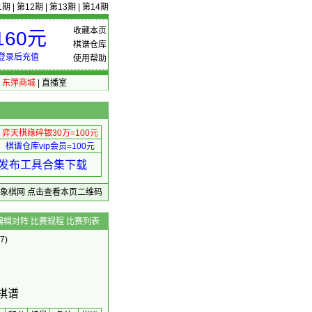
1期
|
第12期
|
第13期
|
第14期
收藏本页
60元
棋谱仓库
登录后充值
使用帮助
|
东萍商城
|
直播室
弈天棋缘碎银30万=100元
棋谱仓库vip会员=100元
绩 发布工具合集下载
东萍象棋网
点击查看本页二维码
编辑对阵
比赛规程
比赛列表
7)
棋谱