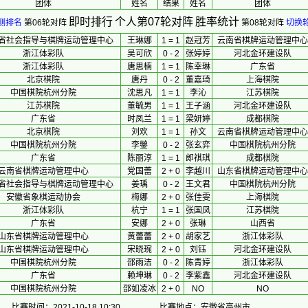
团体
 姓名 
 结果 
 姓名 
团体
即时排行
个人第07轮对阵
胜率统计
测排名
第06轮对阵
第08轮对阵
切换
省社会指导与棋牌运动管理中心
王琳娜
1 = 1
赵冠芳
云南省棋牌运动管理中心
浙江体彩队
吴可欣
0 - 2
张婷婷
河北金环建设队
浙江体彩队
唐思楠
1 = 1
陈幸琳
广东省
北京棋院
唐丹
0 - 2
董嘉琦
上海棋院
中国棋院杭州分院
沈思凡
1 = 1
李沁
江苏棋院
江苏棋院
董毓男
1 = 1
王子涵
河北金环建设队
广东省
时凤兰
1 = 1
梁妍婷
成都棋院
北京棋院
刘欢
1 = 1
孙文
云南省棋牌运动管理中心
中国棋院杭州分院
李鎣
0 - 2
张玄弈
中国棋院杭州分院
广东省
陈丽淳
1 = 1
郎祺琪
成都棋院
云南省棋牌运动管理中心
党国蕾
2 + 0
李越川
山东省棋牌运动管理中心
省社会指导与棋牌运动管理中心
姜瑀
0 - 2
王文君
中国棋院杭州分院
安徽省象棋运动协会
梅娜
2 + 0
张佳雯
上海棋院
浙江体彩队
杭宁
1 = 1
张国凤
江苏棋院
广东省
安娜
2 + 0
张琳
山西省
山东省棋牌运动管理中心
黄蕾蕾
2 + 0
胡家艺
浙江体彩队
山东省棋牌运动管理中心
宋晓琬
2 + 0
刘钰
河北金环建设队
中国棋院杭州分院
邵雨洁
0 - 2
陈青婷
浙江体彩队
广东省
赖坤琳
0 - 2
李紫鑫
河北金环建设队
中国棋院杭州分院
邵如凌冰
2 + 0
NO
NO
比赛时间：2021-10-18 10:30
比赛地点：安徽省亳州市