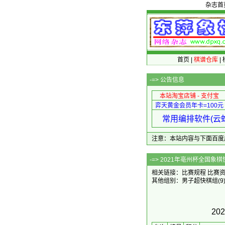
杂志首
首页
|
棋谱仓库
|
-=>
公告信息
本站淘宝店铺 - 支付宝
弈天黄金会员年卡=100元
常用编排软件(云蛇
注意：本站内容与下面百度广告无关
-=> 2021年
相关链接：
比赛规程
比赛
其他组别：
男子超快棋组
(9
2