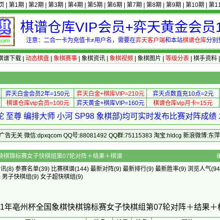
页
|
第1期
|
第2期
|
第3期
|
第4期
|
第5期
|
第6期
|
第7期
|
第8期
|
第9期
|
第10期
|
第1
棋谱仓库VIP会员+弈天黄金会员1
注意：二合一卡为充值卡≠用户名，需要在
弈天客户端
和本站
棋谱仓库
分别
棋谱下载
|
动态棋盘
|
象棋赛事
|
象棋资讯
|
象棋视频
|
象棋图片
|
等级分表
|
棋手资料
弈天白金会员2年=150元
弈天白金+棋库VIP=210元
弈天点数直充10点=2元
棋谱仓库vip会员=100元
弈天黄金+棋库VIP=160元
棋谱仓库vip月卡=15元
 至尊 编排大师 小河 SP98 象棋部)均可实时发布比赛对阵成
 微信:dpxqcom QQ号:88081492 QQ群:75115383 淘宝:hldcg 新浪微博:
亳州杯全国象棋快棋锦标赛女子快棋组第07轮对阵＋结果＋棋谱
资讯
(8)
参赛名单
(39)
比赛棋谱
(144)
最新对阵
(9)
最新排行
(9)
最新胜率
(9) 浏览人气(94
)
男子快棋组
(9)
女子超快棋组
(9)
021年亳州杯全国象棋快棋锦标赛女子快棋组第07轮对阵＋结果＋