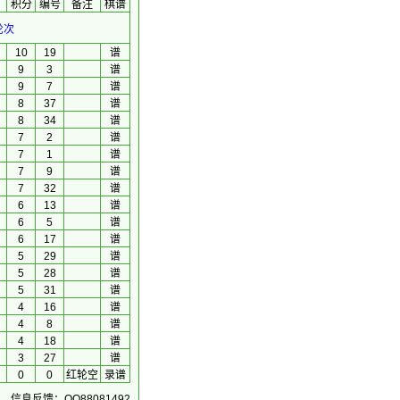
积分
编号
备注
棋谱
轮次
10
19
谱
9
3
谱
9
7
谱
8
37
谱
8
34
谱
7
2
谱
7
1
谱
7
9
谱
7
32
谱
6
13
谱
6
5
谱
6
17
谱
5
29
谱
5
28
谱
5
31
谱
4
16
谱
4
8
谱
4
18
谱
3
27
谱
0
0
红轮空
录谱
信息反馈：QQ88081492