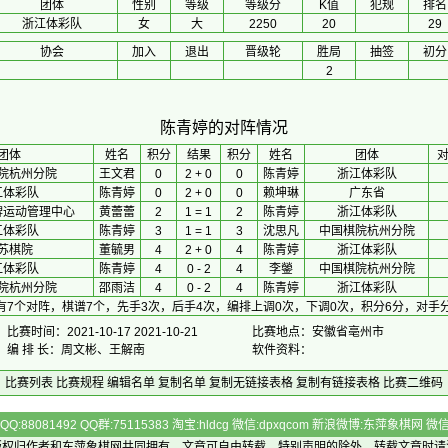
团体
性别
等级
等级分
K值
犯规
排名
浙江体彩队
女
大
2250
20
29
协会
加入
退出
晋级轮
胜局
抽签
初分
2
陈青婷的对阵情况
团体
 姓名 
积分
 结果 
积分
 姓名 
团体
院杭州分院
王文君
0
2 + 0
0
陈青婷
浙江体彩队
江体彩队
陈青婷
0
2 + 0
0
赖坤琳
广东省
牌运动管理中心
黄蕾蕾
2
1 = 1
2
陈青婷
浙江体彩队
江体彩队
陈青婷
3
1 = 1
3
沈思凡
中国棋院杭州分院
苏棋院
董毓男
4
2 + 0
4
陈青婷
浙江体彩队
江体彩队
陈青婷
4
0 - 2
4
李鎣
中国棋院杭州分院
院杭州分院
邵雨洁
4
0 - 2
4
陈青婷
浙江体彩队
有7个对阵，棋谱7个，先手3次，后手4次，编排上调0次，下调0次，积分6分，对手分
比赛时间：2021-10-17 2021-10-21
比赛地点：安徽省亳州市
编 排 长：周文彬、王解南
软件资料：
比赛列表
比赛规程
编辑名单
复制名单
复制无链接表格
复制有链接表格
比赛二维码
Q:88081492 QQ群:75115383 淘宝:hldcg 微信:dpxqcom 新浪微博:东萍象棋网
版权归作者和
东萍象棋网
共同拥有，文章可自由转载，特别声明的除外，转载文章时请