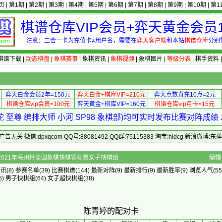
页
|
第1期
|
第2期
|
第3期
|
第4期
|
第5期
|
第6期
|
第7期
|
第8期
|
第9期
|
第10期
|
第1
棋谱仓库VIP会员+弈天黄金会员1
注意：二合一卡为充值卡≠用户名，需要在
弈天客户端
和本站
棋谱仓库
分别
棋谱下载
|
动态棋盘
|
象棋赛事
|
象棋资讯
|
象棋视频
|
象棋图片
|
等级分表
|
棋手资料
弈天白金会员2年=150元
弈天白金+棋库VIP=210元
弈天点数直充10点=2元
棋谱仓库vip会员=100元
弈天黄金+棋库VIP=160元
棋谱仓库vip月卡=15元
 至尊 编排大师 小河 SP98 象棋部)均可实时发布比赛对阵成
 微信:dpxqcom QQ号:88081492 QQ群:75115383 淘宝:hldcg 新浪微博:
]的配对卡 - 2021年亳州杯全国象棋快棋锦标赛女子快棋组
编辑
资讯
(8)
参赛名单
(39)
比赛棋谱
(144)
最新对阵
(9)
最新排行
(9)
最新胜率
(9) 浏览人气(55
5)
男子快棋组
(64)
女子超快棋组
(38)
陈青婷的配对卡