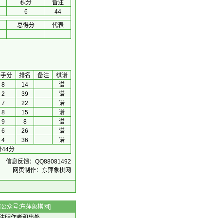
积分
备注
6
44
总得分
代表
对手分
排名
备注
棋谱
8
14
谱
2
39
谱
7
22
谱
8
15
谱
9
8
谱
6
26
谱
4
36
谱
44分
信息反馈：QQ88081492
网页制作：东萍象棋网
 微信公众号:东萍象棋网]
注明作者和出处