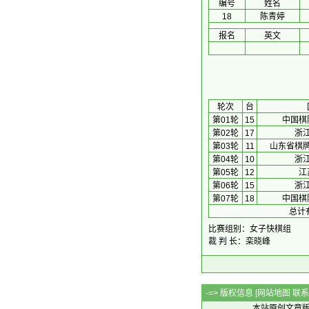
编号
姓名
18
陈青婷
报名
英文
 轮次 
台
第01轮
15
中国棋
第02轮
17
浙
第03轮
11
山东省棋
第04轮
10
浙
第05轮
12
江
第06轮
15
浙
第07轮
18
中国棋
总计
比赛组别：女子快棋组
裁 判 长：栾晓峰
-=> 版权信息 [
网站地图
联系Q
本站原创文章