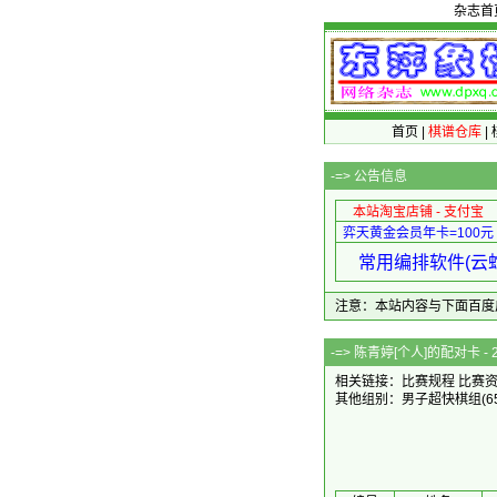
杂志首
首页
|
棋谱仓库
|
-=>
公告信息
本站淘宝店铺 - 支付宝
弈天黄金会员年卡=100元
常用编排软件(云蛇
注意：本站内容与下面百度广告无关
-=> 陈青婷[个人
相关链接：
比赛规程
比赛
其他组别：
男子超快棋组
(6