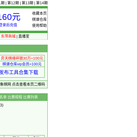
1期
|
第12期
|
第13期
|
第14期
收藏本页
60元
棋谱仓库
登录后充值
使用帮助
|
东萍商城
|
直播室
弈天棋缘碎银30万=100元
棋谱仓库vip会员=100元
绩 发布工具合集下载
东萍象棋网
点击查看本页二维码
名单
比赛规程
比赛列表
3)