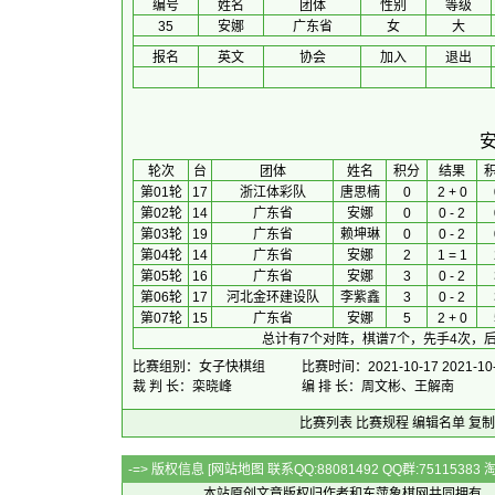
编号
姓名
团体
性别
等级
35
安娜
广东省
女
大
报名
英文
协会
加入
退出
 轮次 
台
团体
 姓名 
积分
 结果 
第01轮
17
浙江体彩队
唐思楠
0
2 + 0
第02轮
14
广东省
安娜
0
0 - 2
第03轮
19
广东省
赖坤琳
0
0 - 2
第04轮
14
广东省
安娜
2
1 = 1
第05轮
16
广东省
安娜
3
0 - 2
第06轮
17
河北金环建设队
李紫鑫
3
0 - 2
第07轮
15
广东省
安娜
5
2 + 0
总计有7个对阵，棋谱7个，先手4次，后
比赛组别：女子快棋组
比赛时间：2021-10-17 2021-10
裁 判 长：栾晓峰
编 排 长：周文彬、王解南
比赛列表
比赛规程
编辑名单
复制
-=> 版权信息 [
网站地图
联系QQ:88081492 QQ群:7511538
本站原创文章版权归作者和
东萍象棋网
共同拥有，