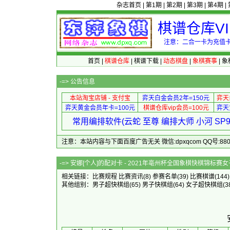
杂志首页
|
第1期
|
第2期
|
第3期
|
第4期
|
棋谱仓库V
注意：二合一卡为充值卡
首页
|
棋谱仓库
|
棋谱下载
|
动态棋盘
|
象棋赛事
|
象
-=>
公告信息
本站淘宝店铺 - 支付宝
弈天白金会员2年=150元
弈天
弈天黄金会员年卡=100元
棋谱仓库vip会员=100元
弈天
常用编排软件(云蛇 至尊 编排大师 小河 S
注意：本站内容与下面百度广告无关 微信:dpxqcom QQ号:88081
-=> 安娜[个人]的配对卡 - 2021年
相关链接：
比赛规程
比赛资讯
(8)
参赛名单
(39)
比赛棋谱
(144
其他组别：
男子超快棋组
(65)
男子快棋组
(64)
女子超快棋组
(3