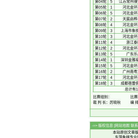
第04轮
5
江苏常州璞
第05轮
1
河北金环
第06轮
5
河北金环
第07轮
2
天宸启桦
第08轮
4
河北金环
第09轮
3
上海市象
第10轮
3
河北金环
第11轮
4
浙江泰
第12轮
2
河北金环
第13轮
5
广东乐
第14轮
1
深圳金雅
第15轮
5
河北金环
第16轮
2
广州南粤
第17轮
4
河北金环
第18轮
3
成都蓓蕾
总计有1
比赛组别：
比赛时
裁 判 长：厉晓秋
编 
-=> 版权信息 [
网站地图
联系Q
本站原创文章
东萍象棋专业网站 