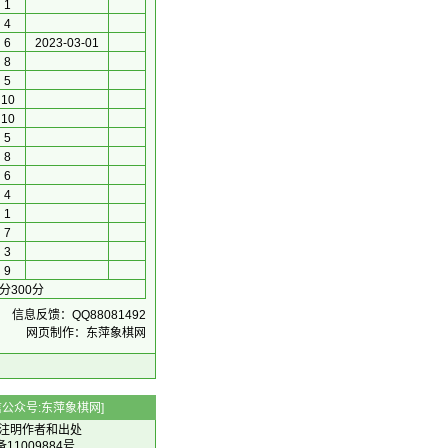
1
4
6
2023-03-01
8
5
10
10
5
8
6
4
1
7
3
9
分300分
信息反馈：QQ88081492
网页制作：东萍象棋网
 微信公众号:东萍象棋网]
注明作者和出处
备11009884号