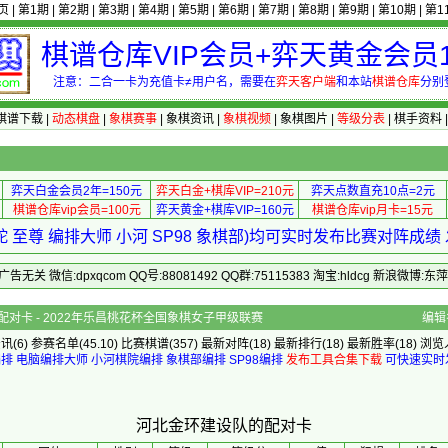
页
|
第1期
|
第2期
|
第3期
|
第4期
|
第5期
|
第6期
|
第7期
|
第8期
|
第9期
|
第10期
|
第1
棋谱仓库VIP会员+弈天黄金会员1
注意：二合一卡为充值卡≠用户名，需要在
弈天客户端
和本站
棋谱仓库
分别
棋谱下载
|
动态棋盘
|
象棋赛事
|
象棋资讯
|
象棋视频
|
象棋图片
|
等级分表
|
棋手资料
弈天白金会员2年=150元
弈天白金+棋库VIP=210元
弈天点数直充10点=2元
棋谱仓库vip会员=100元
弈天黄金+棋库VIP=160元
棋谱仓库vip月卡=15元
 至尊 编排大师 小河 SP98 象棋部)均可实时发布比赛对阵成
 微信:dpxqcom QQ号:88081492 QQ群:75115383 淘宝:hldcg 新浪微博:
[团体]的配对卡 - 2022年乐昌桃花杯全国象棋女子甲级联赛
编辑
资讯
(6)
参赛名单
(45.10)
比赛棋谱
(357)
最新对阵
(18)
最新排行
(18)
最新胜率
(18) 浏览
编排
电脑编排大师
小河棋院编排
象棋部编排
SP98编排
发布工具合集下载
可快速实时
河北金环建设队的配对卡