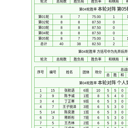
轮次
总局数
胜负局
胜负率
和棋局
本轮对阵
第0
第04轮胜率
第01轮
8
7
75.00
1
第02轮
8
8
87.50
0
第03轮
8
8
87.50
0
第04轮
8
8
87.50
0
第05轮
8
7
75.00
1
总计
40
38
82.50
2
第04轮胜率
方括号中为先弃后弃
轮次
总局数
胜负局
胜负率
和棋局
总战
序号
编号
姓名
团体
场分
总
胜
和
本轮对阵
个人
第04轮胜率
1
15
张航语
6班
10
5
5
0
2
9
陈予诚
1班
8
5
4
0
3
4
丁芷寒
9班
6
5
3
0
4
7
王子锐泽
3班
6
5
3
0
5
14
陈奕澈
1班
6
5
3
0
6
3
蒋昕彤
7班
6
5
3
0
7
5
王杰林
2班
6
5
3
0