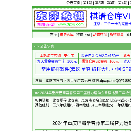
杂志首页
|
第1期
|
第2期
|
第3期
|
第4期
|
棋谱仓库V
注意：二合一卡为充值卡
首页
|
棋谱仓库
|
棋谱下载
|
动态棋盘
|
象棋赛事
|
象
-=>
公告信息
本站淘宝店铺 - 支付宝
弈天白金会员2年=150元
弈天
弈天黄金会员年卡=100元
棋谱仓库vip会员=100元
弈天
常用编排软件(云蛇 至尊 编排大师 小河 S
注意：本站内容与下面百度广告无关 微信:dpxqcom QQ号:88081
-=> 2024年重庆巴蜀常春藤第二届智力运
相关链接：
比赛规程
比赛资讯
(10)
参赛名单
(15)
比赛棋谱
(0)
其他组别：
五六年级组
(5)
四年级组
(5)
二年级组
(5)
一年级组
(5
2024年重庆巴蜀常春藤第二届智力运