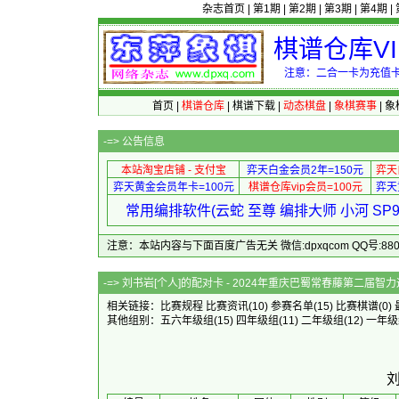
杂志首页
|
第1期
|
第2期
|
第3期
|
第4期
|
棋谱仓库V
注意：二合一卡为充值卡
首页
|
棋谱仓库
|
棋谱下载
|
动态棋盘
|
象棋赛事
|
象
-=>
公告信息
本站淘宝店铺 - 支付宝
弈天白金会员2年=150元
弈天
弈天黄金会员年卡=100元
棋谱仓库vip会员=100元
弈天
常用编排软件(云蛇 至尊 编排大师 小河 S
注意：本站内容与下面百度广告无关 微信:dpxqcom QQ号:88081
-=> 刘书岩[个人]的配对卡 - 2024年重庆巴
相关链接：
比赛规程
比赛资讯
(10)
参赛名单
(15)
比赛棋谱
(0)
其他组别：
五六年级组
(15)
四年级组
(11)
二年级组
(12)
一年级