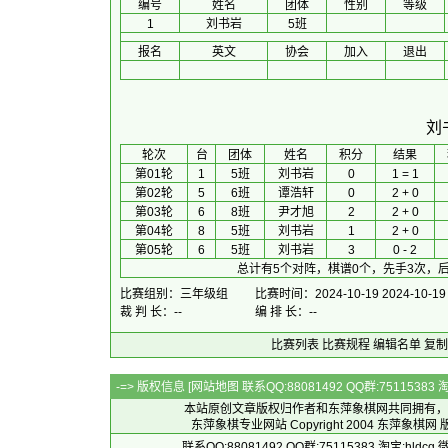
编号
姓名
团体
性别
等级
1
刘书岩
5班
报名
英文
协会
加入
退出
刘
 轮次 
台
团体
 姓名 
积分
 结果 
第01轮
1
5班
刘书岩
0
1 = 1
第02轮
5
6班
谭浩轩
0
2 + 0
第03轮
6
8班
尹才旭
2
2 + 0
第04轮
8
5班
刘书岩
1
2 + 0
第05轮
6
5班
刘书岩
3
0 - 2
总计有5个对阵，棋谱0个，先手3次，后
比赛组别：三年级组
比赛时间：2024-10-19 2024-10-19
裁 判 长：--
编 排 长：--
比赛列表
比赛规程
编辑名单
复制
-=> 版权信息 [
网站地图
联系QQ:88081492 QQ群:7511538
本站原创文章版权归作者和
东萍象棋网
共同拥有，
东萍象棋专业网站 Copyright 2004
东萍象棋网
版
联系QQ:88081492 QQ群:75115383 淘宝:h