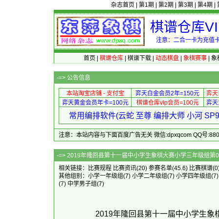
杂志首页
|
第1期
|
第2期
|
第3期
|
第4期
|
棋谱仓库V
注意：二合一卡为充值卡
首页
|
棋谱仓库
|
棋谱下载
|
动态棋盘
|
象棋赛事
|
象
-=>
公告信息
本站淘宝店铺 - 支付宝
弈天白金会员2年=150元
弈天
弈天黄金会员年卡=100元
棋谱仓库vip会员=100元
弈天
常用编排软件(云蛇 至尊 编排大师 小河 S
注意：本站内容与下面百度广告无关 微信:dpxqcom QQ号:88081
-=> 2019年隆回县第十一届中小学生象
相关链接：
比赛规程
比赛资讯
(20)
参赛名单
(45.6)
比赛棋谱
(0
其他组别：
小学一年级组
(7)
小学二年级组
(7)
小学四年级组
(7
(7)
中学男子组
(7)
2019年隆回县第十一届中小学生象