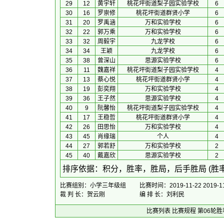
29
12
黄宇轩
桃花坪街道梨子园实验学校
6
30
16
罗崇修
桃花坪街道群贤小学
6
31
20
罗禹涵
万和实验学校
6
32
22
郭万乘
万和实验学校
6
33
32
周毅宇
九龙学校
6
34
34
王颖
九龙学校
6
35
38
曾深山
思源实验学校
6
36
11
魏嘉祥
桃花坪街道梨子园实验学校
4
37
13
蔡心悦
桃花坪街道群贤小学
4
38
19
彭奕翔
万和实验学校
4
39
36
王子然
思源实验学校
4
40
9
阮馨怡
桃花坪街道梨子园实验学校
4
41
17
王稳哲
桃花坪街道群贤小学
4
42
26
田思怡
万和实验学校
4
43
45
肖缘瑞
个人
4
44
27
郭若舒
万和实验学校
2
45
40
戴嘉欣
思源实验学校
2
 排序依据：积分，胜率，胜局，后手胜局 (胜
比赛组别：小学三年级组
比赛时间：2019-11-22 2019-11
裁 判 长：贺云刚
编 排 长：刘利民
比赛列表
比赛规程
第06轮胜