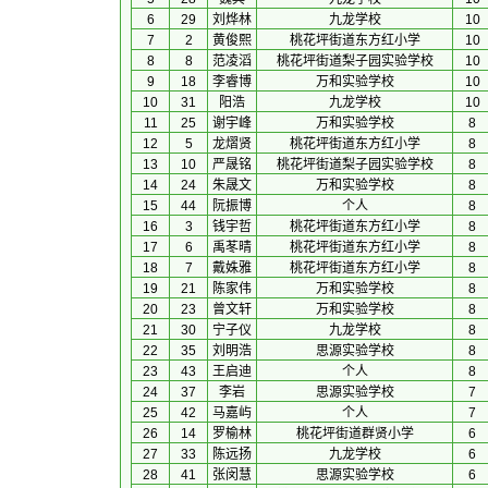
6
29
刘烨林
九龙学校
10
7
2
黄俊熙
桃花坪街道东方红小学
10
8
8
范凌滔
桃花坪街道梨子园实验学校
10
9
18
李睿博
万和实验学校
10
10
31
阳浩
九龙学校
10
11
25
谢宇峰
万和实验学校
8
12
5
龙熠贤
桃花坪街道东方红小学
8
13
10
严晟铭
桃花坪街道梨子园实验学校
8
14
24
朱晟文
万和实验学校
8
15
44
阮振博
个人
8
16
3
钱宇哲
桃花坪街道东方红小学
8
17
6
禹苳晴
桃花坪街道东方红小学
8
18
7
戴姝雅
桃花坪街道东方红小学
8
19
21
陈家伟
万和实验学校
8
20
23
曾文轩
万和实验学校
8
21
30
宁子仪
九龙学校
8
22
35
刘明浩
思源实验学校
8
23
43
王启迪
个人
8
24
37
李岩
思源实验学校
7
25
42
马嘉屿
个人
7
26
14
罗榆林
桃花坪街道群贤小学
6
27
33
陈远扬
九龙学校
6
28
41
张闵慧
思源实验学校
6