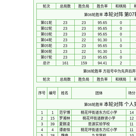
轮次
总局数
胜负局
胜负率
和棋局
本轮对阵
第0
第06轮胜率
第01轮
23
23
95.65
0
第02轮
23
23
95.65
0
第03轮
23
23
95.65
0
第04轮
23
22
91.30
1
第05轮
23
23
95.65
0
第06轮
23
22
91.30
1
第07轮
23
23
95.65
0
总计
161
159
94.41
2
第06轮胜率
方括号中为先弃后弃
轮次
总局数
胜负局
胜负率
和棋局
序号
编号
姓名
团体
场分
本轮对阵
个人
第06轮胜率
1
1
范宇博
桃花坪街道东方红小学
14
2
15
罗湘林
桃花坪街道群贤小学
12
3
39
夏颢凌
思源实验学校
11
4
4
谭嵛恒
桃花坪街道东方红小学
11
5
28
魏典
九龙学校
10