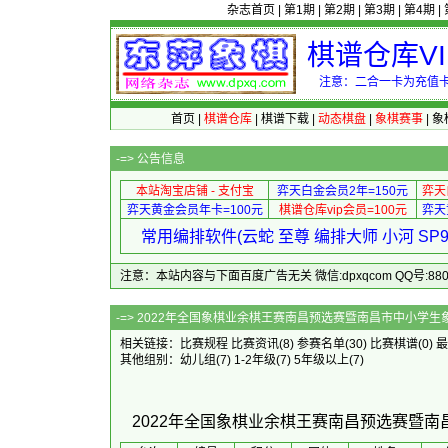
杂志首页
|
第1期
|
第2期
|
第3期
|
第4期
|
棋谱仓库V
注意：二合一卡为充值卡
首页
|
棋谱仓库
|
棋谱下载
|
动态棋盘
|
象棋赛事
|
象
-=>
公告信息
本站淘宝店铺 - 支付宝
弈天白金会员2年=150元
弈天
弈天黄金会员年卡=100元
棋谱仓库vip会员=100元
弈天
常用编排软件(云蛇 至尊 编排大师 小河 S
注意：本站内容与下面百度广告无关 微信:dpxqcom QQ号:88081
-=> 2022年全国象棋业余棋王赛南昌预选赛暨南昌市中小
相关链接：
比赛规程
比赛资讯
(8)
参赛名单
(30)
比赛棋谱
(0)
最
其他组别：
幼儿组
(7)
1-2年级
(7)
5年级以上
(7)
2022年全国象棋业余棋王赛南昌预选赛暨南