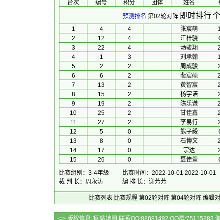
台次
编号
积分
团体
 姓名 
即时排行
个
预测排名
第02轮对阵
1
4
4
张宸萌
2
12
4
江梓骁
3
22
4
汤骏翔
4
1
3
刘承翰
5
2
2
周成骏
6
6
2
裴宸硕
7
13
2
黄智宸
8
15
2
杨宇诺
9
19
2
陈乐谦
10
25
2
甘佳鑫
11
27
2
李易行
12
5
0
熊子毅
13
8
0
石博文
14
17
0
宗达
15
26
0
聂佳萱
比赛组别：3-4年级
比赛时间：2022-10-01 2022-10-01
裁 判 长：周永涛
编 排 长：谢芳芳
比赛列表
比赛规程
第02轮对阵
第04轮对阵
编辑
-=> 版权信息 [
网站地图
联系QQ:88081492 QQ群:7511538