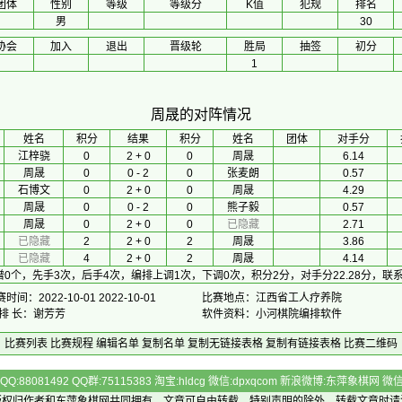
团体
性别
等级
等级分
K值
犯规
排名
男
30
协会
加入
退出
晋级轮
胜局
抽签
初分
1
周晟的对阵情况
 姓名 
积分
 结果 
积分
 姓名 
团体
对手分
江梓骁
0
2 + 0
0
周晟
6.14
周晟
0
0 - 2
0
张麦朗
0.57
石博文
0
2 + 0
0
周晟
4.29
周晟
0
0 - 2
0
熊子毅
0.57
周晟
0
2 + 0
0
已隐藏
2.71
已隐藏
2
2 + 0
2
周晟
3.86
已隐藏
4
2 + 0
2
周晟
4.14
0个，先手3次，后手4次，编排上调1次，下调0次，积分2分，对手分22.28分，
时间：2022-10-01 2022-10-01
比赛地点：江西省工人疗养院
 排 长：谢芳芳
软件资料：小河棋院编排软件
比赛列表
比赛规程
编辑名单
复制名单
复制无链接表格
复制有链接表格
比赛二维码
Q:88081492 QQ群:75115383 淘宝:hldcg 微信:dpxqcom 新浪微博:东萍象棋网
版权归作者和
东萍象棋网
共同拥有，文章可自由转载，特别声明的除外，转载文章时请