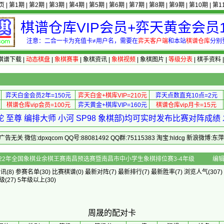
页
|
第1期
|
第2期
|
第3期
|
第4期
|
第5期
|
第6期
|
第7期
|
第8期
|
第9期
|
第10期
|
第1
棋谱仓库VIP会员+弈天黄金会员1
注意：二合一卡为充值卡≠用户名，需要在
弈天客户端
和本站
棋谱仓库
分别
棋谱下载
|
动态棋盘
|
象棋赛事
|
象棋资讯
|
象棋视频
|
象棋图片
|
等级分表
|
棋手资料
弈天白金会员2年=150元
弈天白金+棋库VIP=210元
弈天点数直充10点=2元
棋谱仓库vip会员=100元
弈天黄金+棋库VIP=160元
棋谱仓库vip月卡=15元
 至尊 编排大师 小河 SP98 象棋部)均可实时发布比赛对阵成
 微信:dpxqcom QQ号:88081492 QQ群:75115383 淘宝:hldcg 新浪微博:
 - 2022年全国象棋业余棋王赛南昌预选赛暨南昌市中小学生象棋排位赛3-4年级
编
资讯
(8)
参赛名单
(30)
比赛棋谱
(0)
最新对阵
(7)
最新排行
(7)
最新胜率
(7) 浏览人气(307)
年级
(27)
5年级以上
(30)
周晟的配对卡