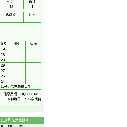
积分
备注
-.43
1
总得分
代表
排名
备注
棋谱
19
28
23
29
27
25
24
联系站长查看已隐藏对手
信息反馈：QQ88081492
网页制作：东萍象棋网
 微信公众号:东萍象棋网]
注明作者和出处