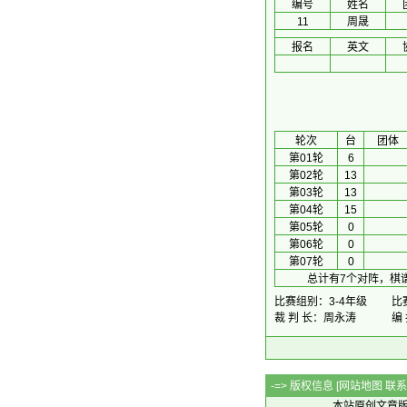
编号
姓名
11
周晟
报名
英文
 轮次 
台
团体
第01轮
6
第02轮
13
第03轮
13
第04轮
15
第05轮
0
第06轮
0
第07轮
0
总计有7个对阵，棋谱
比赛组别：3-4年级
比赛
裁 判 长：周永涛
编
-=> 版权信息 [
网站地图
联系Q
本站原创文章