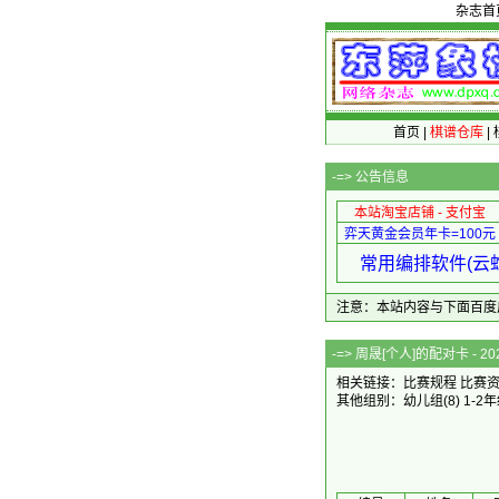
杂志首
首页
|
棋谱仓库
|
-=>
公告信息
本站淘宝店铺 - 支付宝
弈天黄金会员年卡=100元
常用编排软件(云蛇
注意：本站内容与下面百度广告无关
-=> 周晟[个人]的配对卡
相关链接：
比赛规程
比赛
其他组别：
幼儿组
(8)
1-2