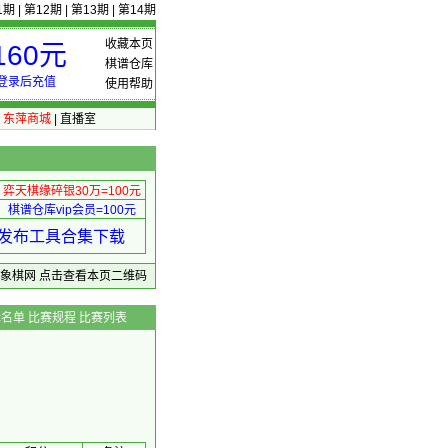
1期
|
第12期
|
第13期
|
第14期
收藏本页
60元
棋谱仓库
登录后充值
使用帮助
|
东萍商城
|
直播室
弈天棋缘碎银30万=100元
棋谱仓库vip会员=100元
绩 发布工具合集下载
东萍象棋网
点击查看本页二维码
辑名单
比赛规程
比赛列表