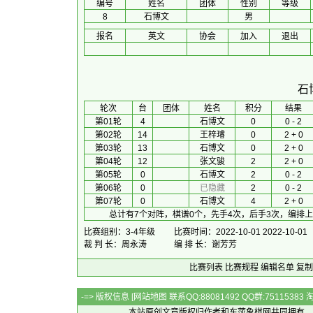
编号
姓名
团体
性别
等级
8
石博文
男
报名
英文
协会
加入
退出
石
 轮次 
台
团体
 姓名 
积分
 结果 
第01轮
4
石博文
0
0 - 2
第02轮
14
王梓璿
0
2 + 0
第03轮
13
石博文
0
2 + 0
第04轮
12
张文骏
2
2 + 0
第05轮
0
石博文
2
0 - 2
第06轮
0
已隐藏
2
0 - 2
第07轮
0
石博文
4
2 + 0
总计有7个对阵，棋谱0个，先手4次，后手3次，编排上
比赛组别：3-4年级
比赛时间：2022-10-01 2022-10-01
裁 判 长：周永涛
编 排 长：谢芳芳
比赛列表
比赛规程
编辑名单
复制
-=> 版权信息 [
网站地图
联系QQ:88081492 QQ群:7511538
本站原创文章版权归作者和
东萍象棋网
共同拥有，