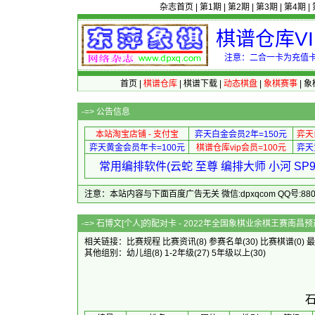
杂志首页
|
第1期
|
第2期
|
第3期
|
第4期
|
棋谱仓库V
注意：二合一卡为充值卡
首页
|
棋谱仓库
|
棋谱下载
|
动态棋盘
|
象棋赛事
|
象
-=>
公告信息
本站淘宝店铺 - 支付宝
弈天白金会员2年=150元
弈天
弈天黄金会员年卡=100元
棋谱仓库vip会员=100元
弈天
常用编排软件(云蛇 至尊 编排大师 小河 S
注意：本站内容与下面百度广告无关 微信:dpxqcom QQ号:88081
-=> 石博文[个人]的配对卡 - 2022年全国象棋业余棋王
相关链接：
比赛规程
比赛资讯
(8)
参赛名单
(30)
比赛棋谱
(0)
最
其他组别：
幼儿组
(8)
1-2年级
(27)
5年级以上
(30)