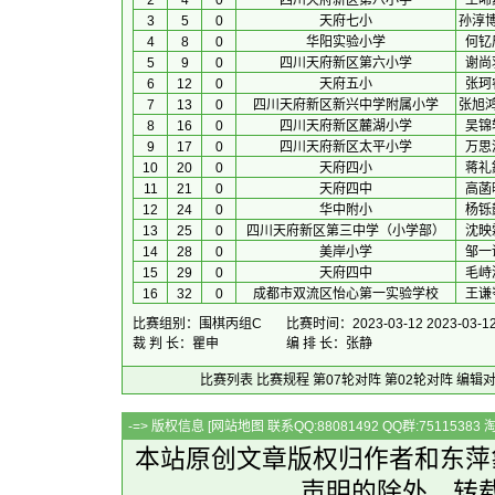
2
4
0
四川天府新区第八小学
王晞
3
5
0
天府七小
孙淳
4
8
0
华阳实验小学
何钇
5
9
0
四川天府新区第六小学
谢尚
6
12
0
天府五小
张珂
7
13
0
四川天府新区新兴中学附属小学
张旭
8
16
0
四川天府新区麓湖小学
吴锦
9
17
0
四川天府新区太平小学
万思
10
20
0
天府四小
蒋礼
11
21
0
天府四中
高菡
12
24
0
华中附小
杨铄
13
25
0
四川天府新区第三中学（小学部）
沈映
14
28
0
美岸小学
邹一
15
29
0
天府四中
毛峙
16
32
0
成都市双流区怡心第一实验学校
王谦
比赛组别：围棋丙组C
比赛时间：2023-03-12 2023-03-1
裁 判 长：瞿申
编 排 长：张静
比赛列表
比赛规程
第07轮对阵
第02轮对阵
编辑
-=> 版权信息 [
网站地图
联系QQ:88081492 QQ群:7511538
本站原创文章版权归作者和
东萍
声明的除外，转