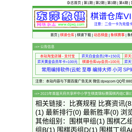
杂志首页
|
第1期
|
第2期
|
第3期
|
第4期
|
棋谱仓库V
注意：二合一卡为充值卡
首页
|
棋谱仓库
|
棋谱下载
|
动态棋盘
|
象棋赛事
|
象
-=>
公告信息
本站淘宝店铺 - 支付宝
弈天白金会员2年=150元
弈天
弈天黄金会员年卡=100元
棋谱仓库vip会员=100元
弈天
常用编排软件(云蛇 至尊 编排大师 小河 S
注意：本站内容与下面百度广告无关 微信:dpxqcom QQ号:88081
-=> 2023年首届天府共享杯中小学生棋类锦
相关链接：
比赛规程
比赛资讯
(
(1)
最新排行
(0)
最新胜率
(0) 浏
其他组别：
围棋甲组
(1)
围棋乙组
组B
(1)
围棋丙组D
(1)
围棋丁组A