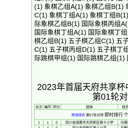
(1)
象棋乙组A
(1)
象棋乙组B
(1)
C
(1)
象棋丁组A
(1)
象棋丁组B
(1
际象棋乙组B
(1)
国际象棋丙组A
国际象棋丁组A
(1)
国际象棋丁组
棋乙组B
(1)
五子棋乙组C
(1)
五
C
(1)
五子棋丙组D
(1)
五子棋丁组
际跳棋甲组
(1)
国际跳棋乙组
(1)
2023年首届天府共享
第01轮
台次
编号
积分
团体
 姓名
即时排行
个
预测排名
第07轮对阵
1
1
0
四川省成都市天府新区第十小学
马瑾