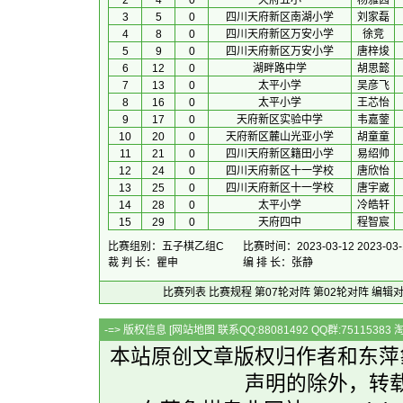
2
4
0
天府五小
杨雅茜
3
5
0
四川天府新区南湖小学
刘家磊
4
8
0
四川天府新区万安小学
徐竞
5
9
0
四川天府新区万安小学
唐梓焌
6
12
0
湖畔路中学
胡思懿
7
13
0
太平小学
吴彦飞
8
16
0
太平小学
王芯怡
9
17
0
天府新区实验中学
韦嘉蓥
10
20
0
天府新区麓山光亚小学
胡童童
11
21
0
四川天府新区籍田小学
易绍帅
12
24
0
四川天府新区十一学校
唐欣怡
13
25
0
四川天府新区十一学校
唐宇崴
14
28
0
太平小学
冷皓轩
15
29
0
天府四中
程智宸
比赛组别：五子棋乙组C
比赛时间：2023-03-12 2023-03-
裁 判 长：瞿申
编 排 长：张静
比赛列表
比赛规程
第07轮对阵
第02轮对阵
编辑
-=> 版权信息 [
网站地图
联系QQ:88081492 QQ群:7511538
本站原创文章版权归作者和
东萍
声明的除外，转