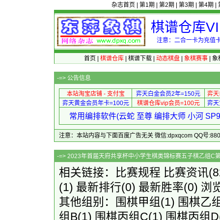
杂志首页
|
第1期
|
第2期
|
第3期
|
第4期
|
棋谱仓库V
注意：二合一卡为充值卡
首页
|
棋谱仓库
|
棋谱下载
|
动态棋盘
|
象棋赛事
|
象
-=>
公告信息
本站淘宝店铺 - 支付宝
弈天白金会员2年=150元
弈天
弈天黄金会员年卡=100元
棋谱仓库vip会员=100元
弈天
常用编排软件(云蛇 至尊 编排大师 小河 S
注意：本站内容与下面百度广告无关 微信:dpxqcom QQ号:88081
-=> 2023年首届天府共享杯中小学生棋类锦标
相关链接：
比赛规程
比赛资讯
(
(1)
最新排行
(0)
最新胜率
(0) 浏
其他组别：
围棋甲组
(1)
围棋乙组
组B
(1)
围棋丙组C
(1)
围棋丙组D