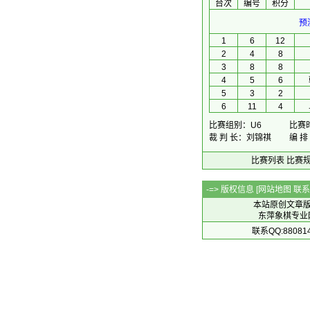
台次
编号
积分
预
1
6
12
2
4
8
3
8
8
4
5
6
5
3
2
6
11
4
比赛组别：U6
比赛时间
裁 判 长：刘锦祺
编 排
比赛列表
比赛
-=> 版权信息 [
网站地图
联系Q
本站原创文章
东萍象棋专业网站 
联系QQ:88081