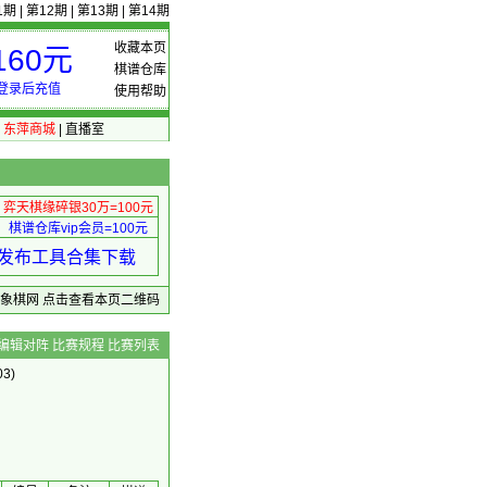
1期
|
第12期
|
第13期
|
第14期
收藏本页
60元
棋谱仓库
登录后充值
使用帮助
|
东萍商城
|
直播室
弈天棋缘碎银30万=100元
棋谱仓库vip会员=100元
绩 发布工具合集下载
东萍象棋网
点击查看本页二维码
编辑对阵
比赛规程
比赛列表
3)