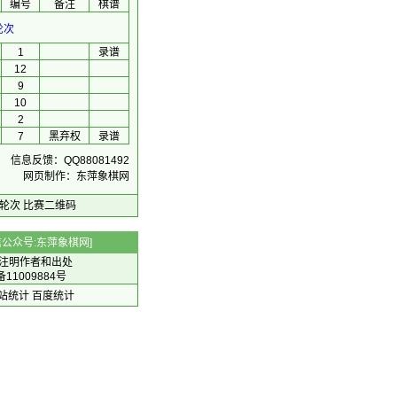
编号
备注
棋谱
轮次
1
录谱
12
9
10
2
7
黑弃权
录谱
信息反馈：QQ88081492
网页制作：东萍象棋网
轮次
比赛二维码
 微信公众号:东萍象棋网]
注明作者和出处
备11009884号
 网站统计
百度统计