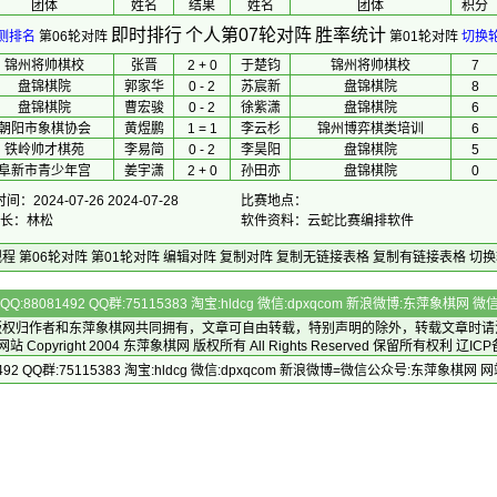
团体
 姓名 
 结果 
 姓名 
团体
积分
即时排行
个人第07轮对阵
胜率统计
测排名
第06轮对阵
第01轮对阵
切换
锦州将帅棋校
张晋
2 + 0
于楚钧
锦州将帅棋校
7
盘锦棋院
郭家华
0 - 2
苏宸新
盘锦棋院
8
盘锦棋院
曹宏骏
0 - 2
徐紫潇
盘锦棋院
6
朝阳市象棋协会
黄煜鹏
1 = 1
李云杉
锦州博弈棋类培训
6
铁岭帅才棋苑
李易简
0 - 2
李昊阳
盘锦棋院
5
阜新市青少年宫
姜宇潇
2 + 0
孙田亦
盘锦棋院
0
：2024-07-26 2024-07-28
比赛地点：
 长：林松
软件资料：云蛇比赛编排软件
规程
第06轮对阵
第01轮对阵
编辑对阵
复制对阵
复制无链接表格
复制有链接表格
切换
Q:88081492 QQ群:75115383 淘宝:hldcg 微信:dpxqcom 新浪微博:东萍象棋网
版权归作者和
东萍象棋网
共同拥有，文章可自由转载，特别声明的除外，转载文章时请
Copyright 2004
东萍象棋网
版权所有 All Rights Reserved 保留所有权利 辽ICP
492 QQ群:75115383 淘宝:hldcg 微信:dpxqcom 新浪微博=微信公众号:东萍象棋网