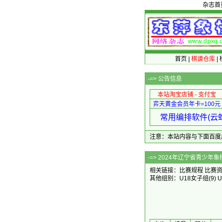
杂志首
首页
|
棋谱仓库
|
-=>
公告信息
本站淘宝店铺 - 支付宝
弈天黄金会员年卡=100元
常用编排软件(云蛇
注意：本站内容与下面百度广告无关
-=> 2024
相关链接：
比赛规程
比赛
其他组别：
U18女子组
(9)