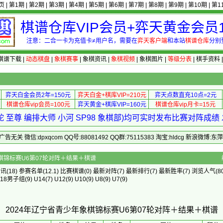
页
|
第1期
|
第2期
|
第3期
|
第4期
|
第5期
|
第6期
|
第7期
|
第8期
|
第9期
|
第10期
|
第1
棋谱仓库VIP会员+弈天黄金会员1
注意：二合一卡为充值卡≠用户名，需要在
弈天客户端
和本站
棋谱仓库
分别
棋谱下载
|
动态棋盘
|
象棋赛事
|
象棋资讯
|
象棋视频
|
象棋图片
|
等级分表
|
棋手资料
弈天白金会员2年=150元
弈天白金+棋库VIP=210元
弈天点数直充10点=2元
棋谱仓库vip会员=100元
弈天黄金+棋库VIP=160元
棋谱仓库vip月卡=15元
 至尊 编排大师 小河 SP98 象棋部)均可实时发布比赛对阵成
 微信:dpxqcom QQ号:88081492 QQ群:75115383 淘宝:hldcg 新浪微博:
年辽宁省青少年象棋锦标赛U6第07轮对阵＋结果＋棋谱
资讯
(18)
参赛名单
(12.1)
比赛棋谱
(0)
最新对阵
(7)
最新排行
(7)
最新胜率
(7) 浏览人气(80
U18男子组
(9)
U14
(7)
U12
(9)
U10
(9)
U8
(9)
U7
(9)
2024年辽宁省青少年象棋锦标赛U6第07轮对阵＋结果＋棋谱