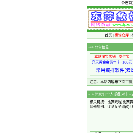
杂志首
首页
|
棋谱仓库
|
-=>
公告信息
本站淘宝店铺 - 支付宝
弈天黄金会员年卡=100元
常用编排软件(云蛇
注意：本站内容与下面百度广告无关
-=> 郭家华[个
相关链接：
比赛规程
比赛
其他组别：
U18女子组
(9)