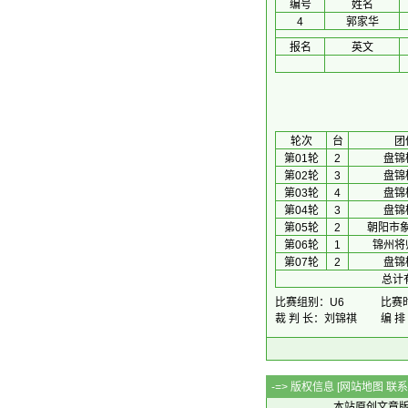
编号
姓名
4
郭家华
报名
英文
 轮次 
台
团
第01轮
2
盘锦
第02轮
3
盘锦
第03轮
4
盘锦
第04轮
3
盘锦
第05轮
2
朝阳市
第06轮
1
锦州将
第07轮
2
盘锦
总计
比赛组别：U6
比赛时间
裁 判 长：刘锦祺
编 排
-=> 版权信息 [
网站地图
联系Q
本站原创文章