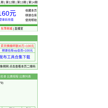
1期
|
第12期
|
第13期
|
第14期
收藏本页
60元
棋谱仓库
登录后充值
使用帮助
|
东萍商城
|
直播室
弈天棋缘碎银30万=100元
棋谱仓库vip会员=100元
绩 发布工具合集下载
东萍象棋网
点击查看本页二维码
辑名单
比赛规程
比赛列表
9)