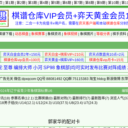
页
|
第1期
|
第2期
|
第3期
|
第4期
|
第5期
|
第6期
|
第7期
|
第8期
|
第9期
|
第10期
|
第1
棋谱仓库VIP会员+弈天黄金会员1
注意：二合一卡为充值卡≠用户名，需要在
弈天客户端
和本站
棋谱仓库
分别
棋谱下载
|
动态棋盘
|
象棋赛事
|
象棋资讯
|
象棋视频
|
象棋图片
|
等级分表
|
棋手资料
弈天白金会员2年=150元
弈天白金+棋库VIP=210元
弈天点数直充10点=2元
棋谱仓库vip会员=100元
弈天黄金+棋库VIP=160元
棋谱仓库vip月卡=15元
 至尊 编排大师 小河 SP98 象棋部)均可实时发布比赛对阵成
 微信:dpxqcom QQ号:88081492 QQ群:75115383 淘宝:hldcg 新浪微博:
人]的配对卡 - 2024年辽宁省青少年象棋锦标赛U6
编
资讯
(18)
参赛名单
(12.1)
比赛棋谱
(0)
最新对阵
(7)
最新排行
(7)
最新胜率
(7) 浏览人气(37
U18男子组
(9)
U14
(12.1)
U12
(24.3)
U10
(37.5)
U8
(23.4)
U7
(24.3)
郭家华的配对卡