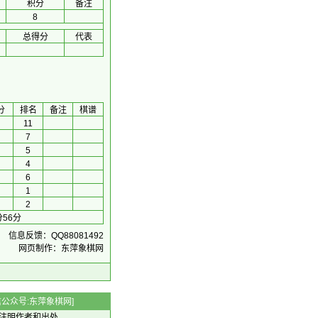
积分
备注
8
总得分
代表
分
排名
备注
棋谱
11
7
5
4
6
1
2
56分
信息反馈：QQ88081492
网页制作：东萍象棋网
 微信公众号:东萍象棋网]
注明作者和出处