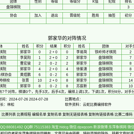
团体
性别
等级
等级分
K值
犯规
排名
盘锦棋院
3
协会
加入
退出
晋级轮
胜局
抽签
初分
郭家华的对阵情况
体
 姓名 
积分
 结果 
积分
 姓名 
团体
对手
棋院
郭家华
0
2 + 0
0
李易简
铁岭帅才棋苑
2
棋院
李昊阳
1
2 + 0
2
郭家华
盘锦棋院
7
棋院
曹宏骏
2
0 - 2
2
郭家华
盘锦棋院
8
棋院
郭家华
4
2 + 0
4
徐紫潇
盘锦棋院
8
象棋协会
黄煜鹏
6
0 - 2
6
郭家华
盘锦棋院
7
帅棋校
张晋
10
2 + 0
8
郭家华
盘锦棋院
14
棋院
郭家华
8
0 - 2
8
苏宸新
盘锦棋院
10
有7个对阵，棋谱0个，先手3次，后手4次，编排上调1次，下调1次，积分8分，对手分
：2024-07-26 2024-07-28
比赛地点：
 长：林松
软件资料：云蛇比赛编排软件
比赛列表
比赛规程
编辑名单
复制名单
复制无链接表格
复制有链接表格
比赛二维码
Q:88081492 QQ群:75115383 淘宝:hldcg 微信:dpxqcom 新浪微博:东萍象棋网
版权归作者和
东萍象棋网
共同拥有，文章可自由转载，特别声明的除外，转载文章时请